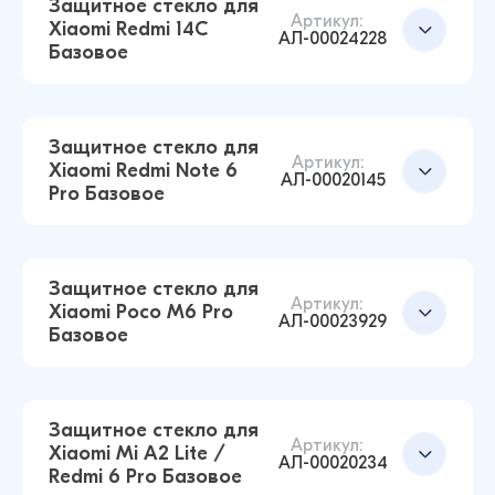
Защитное стекло для
Артикул:
Xiaomi Redmi 14C
АЛ-00024228
Базовое
Защитное стекло для Xiaomi Redmi Note 10T /
Добавить в корзину
Poco M3 Pro Базовое (Черный)
14 ₽
Защитное стекло для
16 ₽
Артикул:
Xiaomi Redmi Note 6
АЛ-00020145
Pro Базовое
Защитное стекло для Xiaomi Poco M5
Базовое (Черный)
Добавить в корзину
14 ₽
Защитное стекло для
16 ₽
Артикул:
Xiaomi Poco M6 Pro
АЛ-00023929
Базовое
Защитное стекло для Xiaomi Redmi 14C
Базовое (Черный)
Добавить в корзину
14 ₽
Защитное стекло для
16 ₽
Артикул:
Xiaomi Mi A2 Lite /
АЛ-00020234
Redmi 6 Pro Базовое