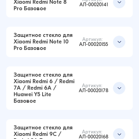
Xiaomi Redmi Note 8
АЛ-00020141
Pro Базовое
Защитное стекло для
Артикул:
Xiaomi Redmi Note 10
АЛ-00020155
Pro Базовое
Защитное стекло для Xiaomi Redmi 10C / Poco
C40 Базовое (Черный)
12 ₽
Защитное стекло для
16 ₽
Xiaomi Redmi 6 / Redmi
Артикул:
7A / Redmi 6A /
АЛ-00020178
Huawei Y5 Lite
Защитное стекло для Xiaomi Redmi Note 8 Pro
Базовое
Базовое (Черный)
Добавить в корзину
14 ₽
16 ₽
Защитное стекло для
Артикул:
Xiaomi Redmi 9C /
Защитное стекло для Xiaomi Redmi Note 10
АЛ-00020168