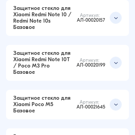
12 ₽
Защитное стекло для
16 ₽
Xiaomi Redmi Note 10 /
Артикул:
АЛ-00020157
Redmi Note 10s
Базовое
Защитное стекло для Xiaomi Mi Play Базовое
(Черный)
Добавить в корзину
8 ₽
9 ₽
Защитное стекло для
Xiaomi Redmi Note 10T
Артикул:
АЛ-00020199
/ Poco M3 Pro
Защитное стекло для Xiaomi Mi 11 Lite
Базовое
Базовое (Черный)
Добавить в корзину
8 ₽
9 ₽
Защитное стекло для
Артикул:
Xiaomi Poco M5
АЛ-00021645
Базовое
Защитное стекло для Xiaomi Redmi Note 10 /
Добавить в корзину
Redmi Note 10s Базовое (Черный)
14 ₽
16 ₽