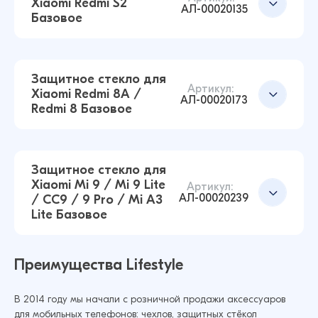
Xiaomi Redmi S2
АЛ-00020135
Базовое
Защитное стекло для Xiaomi Redmi K40
Базовое (Черный)
Добавить в корзину
14 ₽
Защитное стекло для
10 ₽
Артикул:
Xiaomi Redmi 8A /
АЛ-00020173
Redmi 8 Базовое
Защитное стекло для Xiaomi Mi 8 Lite Базовое
(Черный)
Добавить в корзину
14 ₽
Защитное стекло для
12 ₽
Xiaomi Mi 9 / Mi 9 Lite
Артикул:
АЛ-00020239
/ CC9 / 9 Pro / Mi A3
Lite Базовое
Защитное стекло для Xiaomi Redmi S2
Базовое (Черный)
Добавить в корзину
14 ₽
14 ₽
Преимущества Lifestyle
В 2014 году мы начали с розничной продажи аксессуаров
Защитное стекло для Xiaomi Redmi 8A /
для мобильных телефонов: чехлов, защитных стёкол