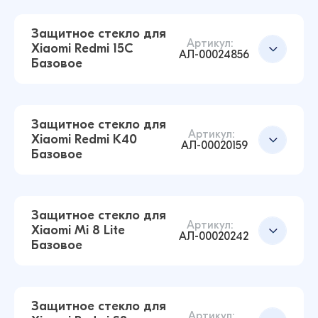
Redmi Go / Redmi 5A Базовое (Черный)
12 ₽
Защитное стекло для
14 ₽
Артикул:
Xiaomi Redmi 15C
АЛ-00024856
Базовое
Защитное стекло для Xiaomi Mi A1 / Mi 5X
Базовое (Черный)
Добавить в корзину
14 ₽
Защитное стекло для
16 ₽
Артикул:
Xiaomi Redmi K40
АЛ-00020159
Базовое
Защитное стекло для Xiaomi Redmi 7 Базовое
(Черный)
Добавить в корзину
14 ₽
Защитное стекло для
21 ₽
Артикул:
Xiaomi Mi 8 Lite
АЛ-00020242
Базовое
Защитное стекло для Xiaomi Redmi 15C
Базовое (Черный)
Добавить в корзину
16 ₽
Защитное стекло для
Артикул: