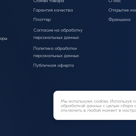
Обмен товара
О нас
Гарантия качества
Открытие ма
Плоттер
Франшиза
Согласие на обработку
персональных данных
торы
Политика обработки
персональных данных
Публичная оферта
Мы используем cookies. Используя с
обработкой данных
с целью сбора 
отключить в любой момент в настр