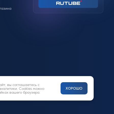
газина
айт, вы соглашаетесь с
аналитики. Cookies можно
ХОРОШО
ойках вашего браузера.