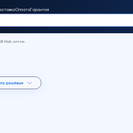
оставка
Оплата
Гарантия
SB-Hub оптом
винки
ала дешёвые