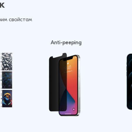
к
оим свойстам
Anti-peeping