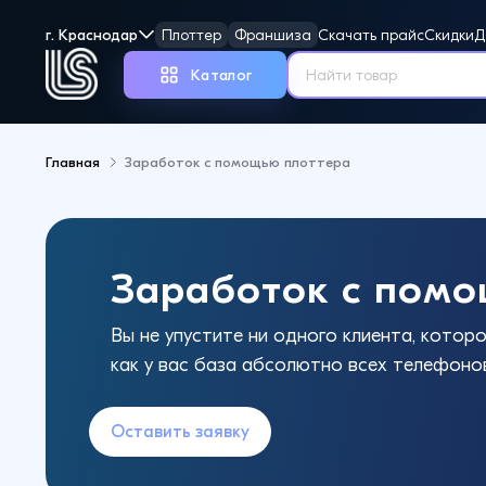
г. Краснодар
Плоттер
Франшиза
Скачать прайс
Скидки
Д
Каталог
Главная
Заработок с помощью плоттера
Но
Заработок с пом
Вы не упустите ни одного клиента, которо
как у вас база абсолютно всех телефоно
Оставить заявку