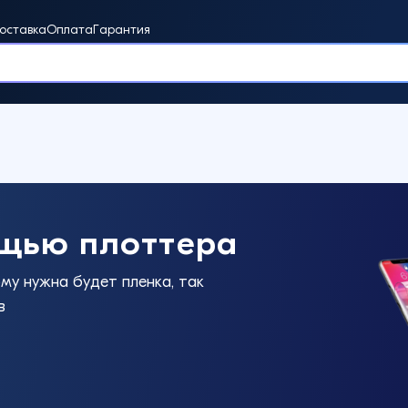
оставка
Оплата
Гарантия
винки
ощью плоттера
му нужна будет пленка, так
в