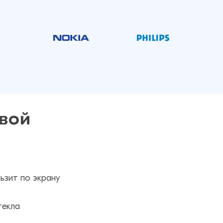
вой
ьзит по экрану
текла