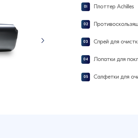
Плоттер Achilles
Противоскользящ
Спрей для очистк
Лопатки для покл
Салфетки для оч