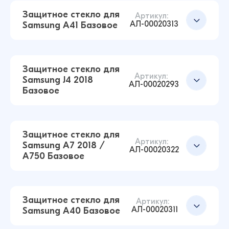
14 ₽
14 ₽
Защитное стекло для
Артикул:
АЛ-00020313
Samsung A41 Базовое
Защитное стекло для Samsung A30 / A50 /
Добавить в корзину
M30 / M30S / M31 / A50S / M21 Базовое
Защитное стекло для
(Черный)
Артикул:
Samsung J4 2018
АЛ-00020293
14 ₽
Базовое
16 ₽
Защитное стекло для Samsung A22S 5G
Базовое (Черный)
Защитное стекло для
Добавить в корзину
Артикул:
14 ₽
Samsung A7 2018 /
15 ₽
АЛ-00020322
A750 Базовое
Защитное стекло для Samsung A41 Базовое
(Черный)
Добавить в корзину
13 ₽
Защитное стекло для
16 ₽
Артикул:
АЛ-00020311
Samsung A40 Базовое