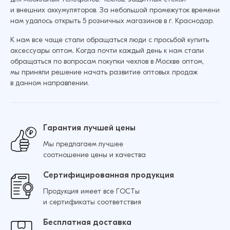
Защитное стекло для Samsung A6 2018
и внешних аккумуляторов. За небольшой промежуток времени
Базовое (Черный)
Добавить в корзину
нам удалось открыть 5 розничных магазинов в г. Краснодар.
14 ₽
16 ₽
К нам все чаще стали обращаться люди с просьбой купить
аксессуары оптом. Когда почти каждый день к нам стали
обращаться по вопросам покупки чехлов в Москве оптом,
Защитное стекло для Samsung A32 4G
мы приняли решение начать развитие оптовых продаж
Базовое (Черный)
Добавить в корзину
в данном направлении.
12 ₽
16 ₽
Гарантия лучшей цены
Мы предлагаем лучшее
Добавить в корзину
соотношение цены и качества
Сертифицированная продукция
Продукция имеет все ГОСТы
и сертификаты соответствия
Бесплатная доставка