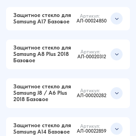
Защитное стекло для Samsung J4 2018
Базовое (Черный)
Добавить в корзину
Защитное стекло для
Артикул:
14 ₽
АЛ-00024850
Samsung A17 Базовое
17 ₽
Защитное стекло для Samsung A7 2018 / A750
Защитное стекло для
Базовое (Черный)
Добавить в корзину
Артикул:
Samsung A8 Plus 2018
АЛ-00020312
13 ₽
Базовое
16 ₽
Защитное стекло для Samsung A40 Базовое
(Черный)
Защитное стекло для
Добавить в корзину
Артикул:
12 ₽
Samsung J8 / A6 Plus
17 ₽
АЛ-00020282
2018 Базовое
Защитное стекло для Samsung A17 Базовое
(Черный)
Добавить в корзину
12 ₽
Защитное стекло для
Артикул:
АЛ-00022859
Samsung A14 Базовое