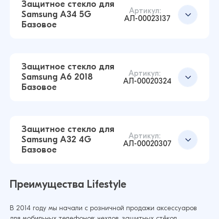
14 ₽
Защитное стекло для
17 ₽
Артикул:
Samsung A34 5G
АЛ-00023137
Базовое
Защитное стекло для Samsung A31 Full Glue
Simple (Черный)
Добавить в корзину
14 ₽
Защитное стекло для
16 ₽
Артикул:
Samsung A6 2018
АЛ-00020324
Базовое
Защитное стекло для Samsung S21FE Базовое
(Черный)
Добавить в корзину
14 ₽
Защитное стекло для
16 ₽
Артикул:
Samsung A32 4G
АЛ-00020307
Базовое
Защитное стекло для Samsung A34 5G
Базовое (Черный)
Добавить в корзину
Преимущества Lifestyle
14 ₽
14 ₽
В 2014 году мы начали с розничной продажи аксессуаров
для мобильных телефонов: чехлов, защитных стёкол