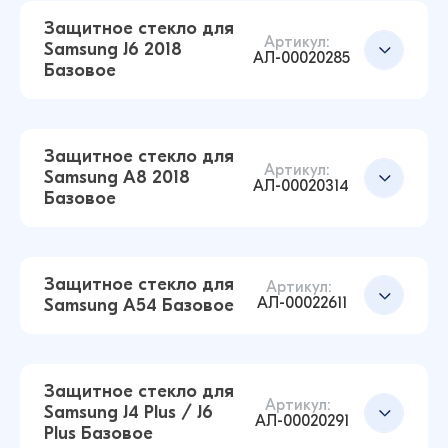
12 ₽
Защитное стекло для
16 ₽
Артикул:
Samsung J6 2018
АЛ-00020285
Базовое
Защитное стекло для Samsung A70 / A70S /
A90 5G Базовое (Черный)
Добавить в корзину
10 ₽
Защитное стекло для
16 ₽
Артикул:
Samsung A8 2018
АЛ-00020314
Базовое
Защитное стекло для Samsung A11 / M11
Базовое (Черный)
Добавить в корзину
14 ₽
Защитное стекло для
16 ₽
Артикул:
АЛ-00022611
Samsung A54 Базовое
Защитное стекло для Samsung J6 2018
Базовое (Черный)
Добавить в корзину
Защитное стекло для
Артикул:
14 ₽
Samsung J4 Plus / J6
16 ₽
АЛ-00020291
Plus Базовое