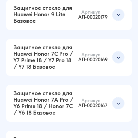
14 ₽
Защитное стекло для
16 ₽
Артикул:
Huawei Honor 9 Lite
АЛ-00020179
Базовое
Защитное стекло для Huawei Honor 8C
Базовое (Черный)
Добавить в корзину
14 ₽
Защитное стекло для
16 ₽
Huawei Honor 7C Pro /
Артикул:
АЛ-00020169
Y7 Prime 18 / Y7 Pro 18
/ Y7 18 Базовое
Защитное стекло для Huawei P20 Pro Базовое
(Черный)
Добавить в корзину
14 ₽
14 ₽
Защитное стекло для
Huawei Honor 7A Pro /
Артикул:
АЛ-00020167
Y6 Prime 18 / Honor 7C
Защитное стекло для Huawei Honor 9 Lite
/ Y6 18 Базовое
Базовое (Черный)
Добавить в корзину
14 ₽
16 ₽