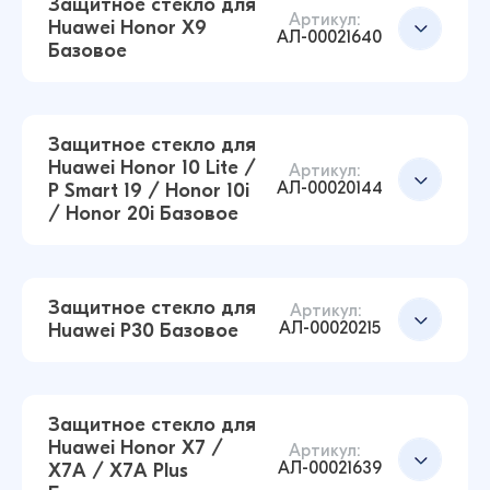
Защитное стекло для
Артикул:
Huawei Honor X9
АЛ-00021640
Базовое
Защитное стекло для Huawei Honor 7C Pro /
Добавить в корзину
Y7 Prime 18 / Y7 Pro 18 / Y7 18 Базовое (Черный)
17 ₽
21 ₽
Защитное стекло для
Huawei Honor 10 Lite /
Артикул:
АЛ-00020144
P Smart 19 / Honor 10i
/ Honor 20i Базовое
Защитное стекло для Huawei Honor 7A Pro /
Добавить в корзину
Y6 Prime 18 / Honor 7C / Y6 18 Базовое
(Черный)
14 ₽
Защитное стекло для
14 ₽
Артикул:
АЛ-00020215
Huawei P30 Базовое
Защитное стекло для Huawei Honor X9
Базовое (Черный)
Добавить в корзину
14 ₽
Защитное стекло для
16 ₽
Huawei Honor X7 /
Артикул:
АЛ-00021639
X7A / X7A Plus