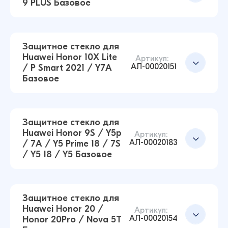
9 PLUS Базовое
Добавить в корзину
Защитное стекло для Honor 8A / Y6 Pro 19 /
Y6 19 / Honor 8A Pro / Y6s / 8A Prime Базовое
(Черный)
Защитное стекло для
14 ₽
Huawei Honor 10X Lite
16 ₽
Артикул:
АЛ-00020151
/ P Smart 2021 / Y7A
Базовое
Защитное стекло для Huawei Honor 8X /
Honor 9X Lite Базовое (Черный)
Добавить в корзину
14 ₽
16 ₽
Защитное стекло для
Huawei Honor 9S / Y5p
Артикул:
АЛ-00020183
/ 7A / Y5 Prime 18 / 7S
Защитное стекло для Huawei Y9 2019 / Enjoy 9
/ Y5 18 / Y5 Базовое
PLUS Базовое (Черный)
Добавить в корзину
7 ₽
8 ₽
Защитное стекло для
Huawei Honor 20 /
Артикул:
АЛ-00020154
Honor 20Pro / Nova 5T
Защитное стекло для Huawei Honor 10X Lite /
Добавить в корзину