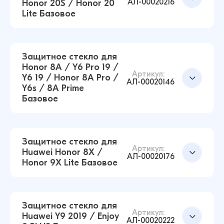
АЛ-00020216
Honor 20S / Honor 20
Lite Базовое
Защитное стекло для
Honor 8A / Y6 Pro 19 /
Артикул:
Y6 19 / Honor 8A Pro /
Защитное стекло для Huawei Honor 9A /
АЛ-00020146
Y6s / 8A Prime
Honor Play 9A Базовое (Черный)
Базовое
14 ₽
14 ₽
Защитное стекло для
Артикул:
Huawei Honor 8X /
Защитное стекло для Huawei P30 Lite / Honor
Добавить в корзину
АЛ-00020176
Honor 9X Lite Базовое
20S / Honor 20 Lite Базовое (Черный)
12 ₽
16 ₽
Защитное стекло для
Артикул:
Huawei Y9 2019 / Enjoy
АЛ-00020222