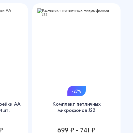
-27%
рейки AA
Комплект петличных
4шт.
микрофонов J22
 ₽
699 ₽ - 741 ₽