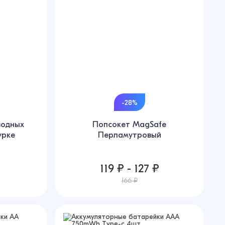
-28%
водных
Попсокет MagSafe
урке
Перламутровый
119 ₽ - 127 ₽
166 ₽