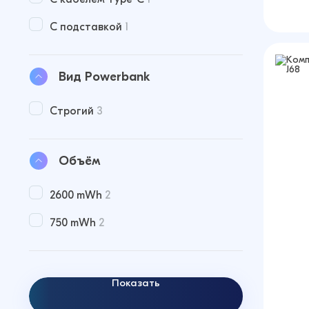
С подставкой
1
Вид Powerbank
Строгий
3
Объём
2600 mWh
2
750 mWh
2
Показать