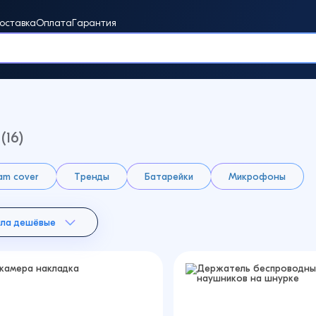
оставка
Оплата
Гарантия
винки
(16)
m cover
Тренды
Батарейки
Микрофоны
ала дешёвые