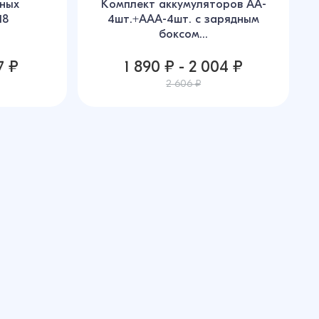
ных
Комплект аккумуляторов AA-
18
4шт.+AAA-4шт. с зарядным
боксом...
7 ₽
1 890 ₽ - 2 004 ₽
2 606 ₽