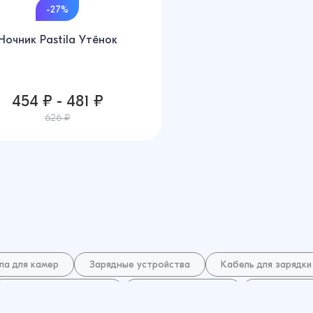
-27%
Ночник Pastila Утёнок
454 ₽ - 481 ₽
626 ₽
ла для камер
Зарядные устройства
Кабель для зарядки
Внешний аккумулятор
Bluetooth-колонки
USB-флешк