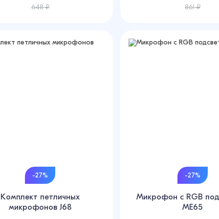
648 ₽
861 ₽
-27%
-27%
Комплект петличных
Микрофон с RGB под
микрофонов J68
ME65