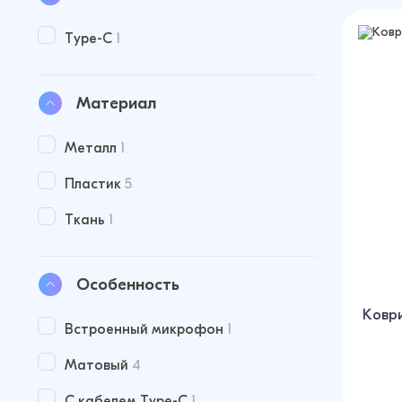
Type-C
1
Материал
Металл
1
Пластик
5
Ткань
1
Особенность
Ковр
Встроенный микрофон
1
Матовый
4
С кабелем Type-C
1