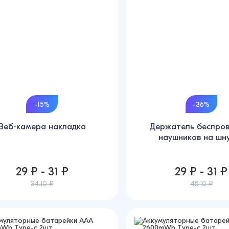
-15%
-36%
Веб-камера накладка
Держатель беспро
наушников на шн
29 ₽ - 31 ₽
29 ₽ - 31 ₽
34.10 ₽
45.10 ₽