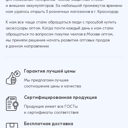
Защитное стекло для Samsung A6 2018
и внешних аккумуляторов. За небольшой промежуток времени
Базовое (Черный)
Добавить в корзину
нам удалось открыть 5 розничных магазинов в г. Краснодар.
14 ₽
16 ₽
К нам все чаще стали обращаться люди с просьбой купить
аксессуары оптом. Когда почти каждый день к нам стали
обращаться по вопросам покупки чехлов в Москве оптом,
Защитное стекло для Samsung A32 4G
мы приняли решение начать развитие оптовых продаж
Базовое (Черный)
Добавить в корзину
в данном направлении.
12 ₽
16 ₽
Гарантия лучшей цены
Мы предлагаем лучшее
Добавить в корзину
соотношение цены и качества
Сертифицированная продукция
Продукция имеет все ГОСТы
и сертификаты соответствия
Бесплатная доставка