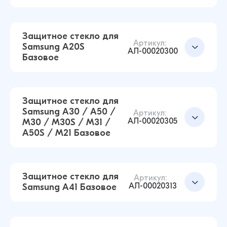
Защитное стекло для Samsung A8 2018
Базовое (Черный)
Добавить в корзину
Защитное стекло для
Артикул:
14 ₽
Samsung A20S
16 ₽
АЛ-00020300
Базовое
Защитное стекло для Samsung A54 Базовое
(Черный)
Добавить в корзину
14 ₽
Защитное стекло для
16 ₽
Samsung A30 / A50 /
Артикул:
АЛ-00020305
M30 / M30S / M31 /
A50S / M21 Базовое
Защитное стекло для Samsung J4 Plus / J6 Plus
Базовое (Черный)
Добавить в корзину
14 ₽
16 ₽
Защитное стекло для
Артикул:
АЛ-00020313
Samsung A41 Базовое
Защитное стекло для Samsung A20S Базовое
(Черный)
Добавить в корзину