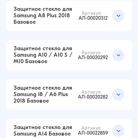
Защитное стекло для Samsung A7 2018 / A750
Защитное стекло для
Базовое (Черный)
Добавить в корзину
Артикул:
Samsung A8 Plus 2018
АЛ-00020312
13 ₽
Базовое
16 ₽
Защитное стекло для Samsung A40 Базовое
(Черный)
Защитное стекло для
Добавить в корзину
Артикул:
12 ₽
Samsung A10 / A10 S /
17 ₽
АЛ-00020292
M10 Базовое
Защитное стекло для Samsung A17 Базовое
(Черный)
Добавить в корзину
12 ₽
Защитное стекло для
Артикул:
Samsung J8 / A6 Plus
АЛ-00020282
2018 Базовое
Защитное стекло для Samsung A8 Plus 2018
Базовое (Черный)
Добавить в корзину
12 ₽
Защитное стекло для
16 ₽
Артикул:
АЛ-00022859
Samsung A14 Базовое