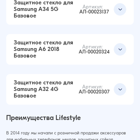
14 ₽
Защитное стекло для
17 ₽
Артикул:
Samsung A34 5G
АЛ-00023137
Базовое
Защитное стекло для Samsung A31 Full Glue
Simple (Черный)
Добавить в корзину
14 ₽
Защитное стекло для
16 ₽
Артикул:
Samsung A6 2018
АЛ-00020324
Базовое
Защитное стекло для Samsung S21FE Базовое
(Черный)
Добавить в корзину
14 ₽
Защитное стекло для
16 ₽
Артикул:
Samsung A32 4G
АЛ-00020307
Базовое
Защитное стекло для Samsung A34 5G
Базовое (Черный)
Добавить в корзину
Преимущества Lifestyle
14 ₽
14 ₽
В 2014 году мы начали с розничной продажи аксессуаров
для мобильных телефонов: чехлов, защитных стёкол