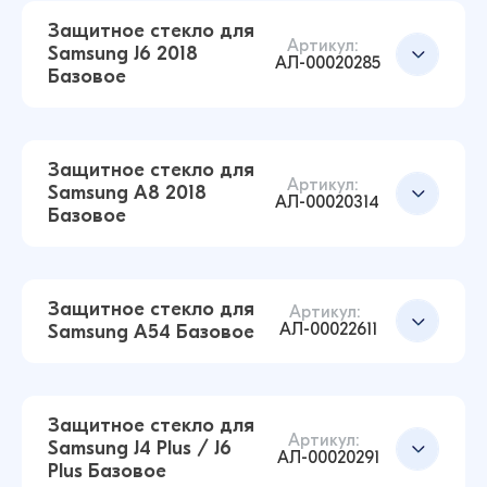
12 ₽
Защитное стекло для
16 ₽
Артикул:
Samsung J6 2018
АЛ-00020285
Базовое
Защитное стекло для Samsung A70 / A70S /
A90 5G Базовое (Черный)
Добавить в корзину
10 ₽
Защитное стекло для
16 ₽
Артикул:
Samsung A8 2018
АЛ-00020314
Базовое
Защитное стекло для Samsung A11 / M11
Базовое (Черный)
Добавить в корзину
14 ₽
Защитное стекло для
16 ₽
Артикул:
АЛ-00022611
Samsung A54 Базовое
Защитное стекло для Samsung J6 2018
Базовое (Черный)
Добавить в корзину
Защитное стекло для
Артикул:
14 ₽
Samsung J4 Plus / J6
16 ₽
АЛ-00020291
Plus Базовое