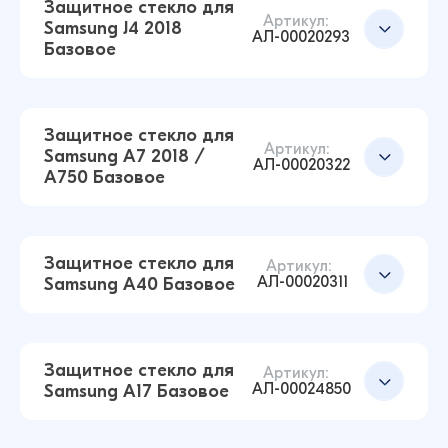
14 ₽
Защитное стекло для
14 ₽
Артикул:
Samsung J4 2018
АЛ-00020293
Базовое
Защитное стекло для Samsung A30 / A50 /
Добавить в корзину
M30 / M30S / M31 / A50S / M21 Базовое
Защитное стекло для
(Черный)
Артикул:
Samsung A7 2018 /
АЛ-00020322
14 ₽
A750 Базовое
16 ₽
Защитное стекло для Samsung A41 Базовое
(Черный)
13 ₽
Защитное стекло для
16 ₽
Добавить в корзину
Артикул:
АЛ-00020311
Samsung A40 Базовое
Защитное стекло для Samsung J4 2018
Базовое (Черный)
Добавить в корзину
Защитное стекло для
Артикул:
14 ₽
АЛ-00024850
Samsung A17 Базовое
17 ₽