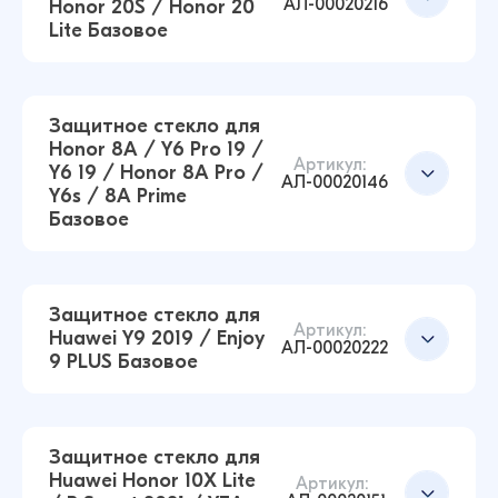
АЛ-00020216
Honor 20S / Honor 20
Lite Базовое
Защитное стекло для
Honor 8A / Y6 Pro 19 /
Артикул:
Y6 19 / Honor 8A Pro /
Защитное стекло для Huawei Honor 9A /
АЛ-00020146
Y6s / 8A Prime
Honor Play 9A Базовое (Черный)
Базовое
14 ₽
14 ₽
Защитное стекло для
Артикул:
Huawei Y9 2019 / Enjoy
Защитное стекло для Huawei P30 Lite / Honor
Добавить в корзину
АЛ-00020222
9 PLUS Базовое
20S / Honor 20 Lite Базовое (Черный)
12 ₽
16 ₽
Защитное стекло для
Huawei Honor 10X Lite
Артикул: