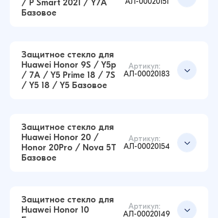
АЛ-00020151
/ P Smart 2021 / Y7A
Добавить в корзину
Базовое
Защитное стекло для Honor 8A / Y6 Pro 19 /
Y6 19 / Honor 8A Pro / Y6s / 8A Prime Базовое
(Черный)
14 ₽
Защитное стекло для
16 ₽
Huawei Honor 9S / Y5p
Артикул:
АЛ-00020183
/ 7A / Y5 Prime 18 / 7S
Защитное стекло для Huawei Y9 2019 / Enjoy 9
/ Y5 18 / Y5 Базовое
PLUS Базовое (Черный)
Добавить в корзину
7 ₽
8 ₽
Защитное стекло для
Huawei Honor 20 /
Артикул:
АЛ-00020154
Honor 20Pro / Nova 5T
Защитное стекло для Huawei Honor 10X Lite /
Добавить в корзину
Базовое
P Smart 2021 / Y7A Базовое (Черный)
12 ₽
16 ₽
Защитное стекло для
Артикул:
Huawei Honor 10
АЛ-00020149