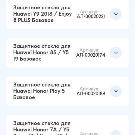
14 ₽
Защитное стекло для
Артикул:
Huawei Y9 2018 / Enjoy
АЛ-00020221
8 PLUS Базовое
Защитное стекло для Huawei P20 Lite / Nova
3E Базовое (Черный)
Добавить в корзину
14 ₽
Защитное стекло для
16 ₽
Артикул:
Huawei Honor 8S / Y5
АЛ-00020174
19 Базовое
Защитное стекло для Huawei Honor 30i / Y8p
Базовое (Черный)
Добавить в корзину
14 ₽
Защитное стекло для
16 ₽
Артикул:
Huawei Honor Play 5
АЛ-00020188
Базовое
Защитное стекло для Huawei Y9 2018 / Enjoy 8
PLUS Базовое (Черный)
Добавить в корзину
14 ₽
Защитное стекло для
16 ₽
Huawei Honor 7A / Y5
Артикул: