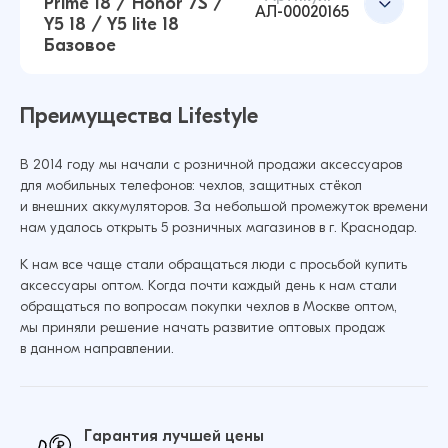
Prime 18 / Honor 7S /
АЛ-00020165
Y5 18 / Y5 lite 18
Защитное стекло для Huawei Honor 8S / Y5 19
Базовое
Базовое (Черный)
Добавить в корзину
14 ₽
16 ₽
Преимущества Lifestyle
Защитное стекло для Huawei Honor Play 5
В 2014 году мы начали с розничной продажи аксессуаров
Базовое (Черный)
Добавить в корзину
для мобильных телефонов: чехлов, защитных стёкол
и внешних аккумуляторов. За небольшой промежуток времени
13 ₽
22 ₽
нам удалось открыть 5 розничных магазинов в г. Краснодар.
К нам все чаще стали обращаться люди с просьбой купить
аксессуары оптом. Когда почти каждый день к нам стали
Добавить в корзину
обращаться по вопросам покупки чехлов в Москве оптом,
Защитное стекло для Huawei Honor 7A / Y5
мы приняли решение начать развитие оптовых продаж
Prime 18 / Honor 7S / Y5 18 / Y5 lite 18 Базовое
в данном направлении.
(Черный)
14 ₽
21 ₽
Гарантия лучшей цены