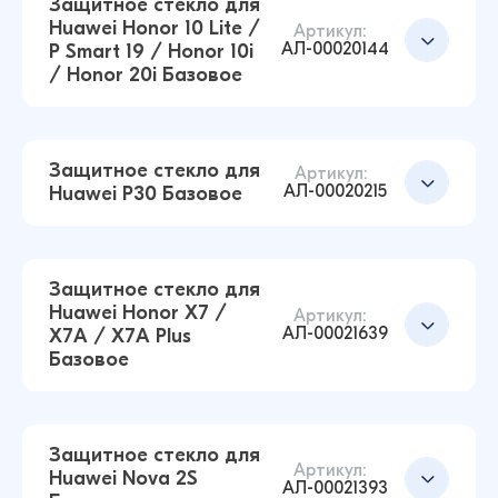
Защитное стекло для
Huawei Honor 10 Lite /
Артикул:
АЛ-00020144
P Smart 19 / Honor 10i
/ Honor 20i Базовое
Защитное стекло для Huawei Honor 7A Pro /
Добавить в корзину
Y6 Prime 18 / Honor 7C / Y6 18 Базовое
(Черный)
14 ₽
Защитное стекло для
14 ₽
Артикул:
АЛ-00020215
Huawei P30 Базовое
Защитное стекло для Huawei Honor X9
Базовое (Черный)
Добавить в корзину
14 ₽
Защитное стекло для
16 ₽
Huawei Honor X7 /
Артикул:
АЛ-00021639
X7A / X7A Plus
Базовое
Защитное стекло для Huawei Honor 10 Lite / P
Добавить в корзину
Smart 19 / Honor 10i / Honor 20i Базовое
(Черный)
Защитное стекло для
Артикул:
14 ₽
Huawei Nova 2S
16 ₽
АЛ-00021393