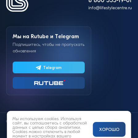
8 800 555-19-01
info@lifestylecentre.ru
Мы на Rutube и Telegram
Подпишитесь, чтобы не пропускать
обновления
Telegram
Мы используем cookies. Используя
© 2014—2026 «Lifestyle»
сайт, вы соглашаетесь с
обработкой
данных
с целью сбора аналитики.
ХОРОШО
Cookies можно отключить в любой
момент в настройках вашего