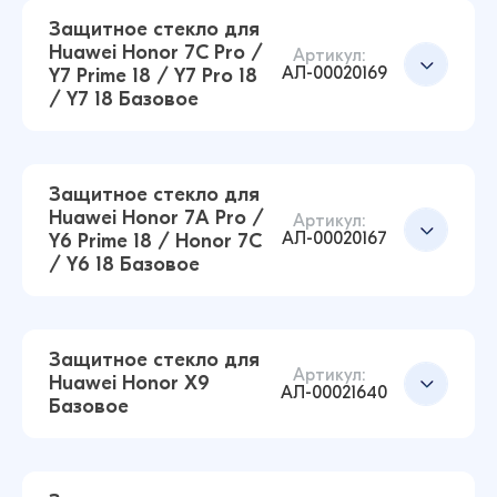
14 ₽
Защитное стекло для
16 ₽
Huawei Honor 7C Pro /
Артикул:
АЛ-00020169
Y7 Prime 18 / Y7 Pro 18
/ Y7 18 Базовое
Защитное стекло для Huawei P20 Pro Базовое
(Черный)
Добавить в корзину
14 ₽
14 ₽
Защитное стекло для
Huawei Honor 7A Pro /
Артикул:
АЛ-00020167
Y6 Prime 18 / Honor 7C
Защитное стекло для Huawei Honor 9 Lite
/ Y6 18 Базовое
Базовое (Черный)
Добавить в корзину
14 ₽
16 ₽
Защитное стекло для
Артикул:
Huawei Honor X9
АЛ-00021640
Базовое
Защитное стекло для Huawei Honor 7C Pro /
Добавить в корзину
Y7 Prime 18 / Y7 Pro 18 / Y7 18 Базовое (Черный)
17 ₽
21 ₽