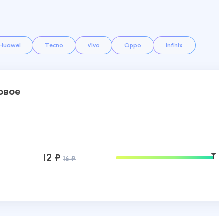
Huawei
Tecno
Vivo
Oppo
Infinix
овое
12 ₽
16 ₽