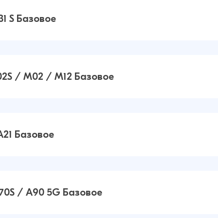
1 S Базовое
/ M31
12 ₽
21 ₽
02S / M02 / M12 Базовое
 /
14 ₽
16 ₽
A21 Базовое
)
S /
12 ₽
16 ₽
70S / A90 5G Базовое