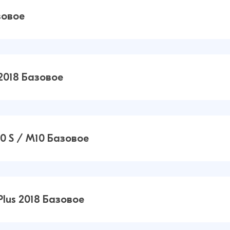
018 /
13 ₽
16 ₽
зовое
0
12 ₽
17 ₽
2018 Базовое
lus
12 ₽
16 ₽
0 S / M10 Базовое
/ A10
14 ₽
16 ₽
lus 2018 Базовое