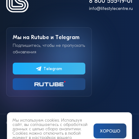
8 800 555-19-01
info@lifestylecentre.ru
Мы на Rutube и Telegram
Подпишитесь, чтобы не пропускать
обновления
Telegram
Мы используем cookies. Используя
© 2014—2026 «Lifestyle»
сайт, вы соглашаетесь с
обработкой
данных
с целью сбора аналитики.
ХОРОШО
Cookies можно отключить в любой
момент в настройках вашего