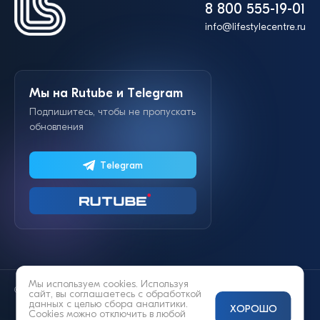
8 800 555-19-01
info@lifestylecentre.ru
Мы на Rutube и Telegram
Подпишитесь, чтобы не пропускать
обновления
Telegram
Мы используем cookies. Используя
© 2014—2026 «Lifestyle»
сайт, вы соглашаетесь с
обработкой
данных
с целью сбора аналитики.
ХОРОШО
Cookies можно отключить в любой