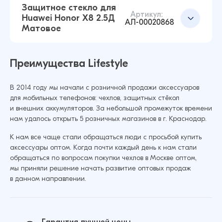
Защитное стекло для
Артикул:
Huawei Honor X8 2.5Д
АЛ-00020868
Матовое
Защитное стекло для Huawei Honor 10X Lite /
Добавить в корзину
P Smart 2021 2.5Д Матовое (Чёрный)
Преимущества Lifestyle
38 ₽
38 ₽
В 2014 году мы начали с розничной продажи аксессуаров
для мобильных телефонов: чехлов, защитных стёкол
Защитное стекло для Huawei Honor X7c 2.5Д
и внешних аккумуляторов. За небольшой промежуток времени
Матовое (Чёрный)
Добавить в корзину
нам удалось открыть 5 розничных магазинов в г. Краснодар.
38 ₽
38 ₽
К нам все чаще стали обращаться люди с просьбой купить
аксессуары оптом. Когда почти каждый день к нам стали
обращаться по вопросам покупки чехлов в Москве оптом,
Защитное стекло для Huawei Honor X8 2.5Д
мы приняли решение начать развитие оптовых продаж
Матовое (Чёрный)
Добавить в корзину
в данном направлении.
38 ₽
38 ₽
Гарантия лучшей цены