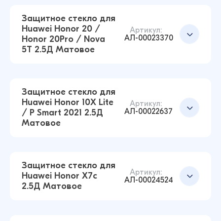
38 ₽
Защитное стекло для
38 ₽
Huawei Honor 20 /
Артикул:
АЛ-00023370
Honor 20Pro / Nova
5T 2.5Д Матовое
Защитное стекло для Huawei Nova Y61 2.5Д
Матовое (Чёрный)
Добавить в корзину
38 ₽
38 ₽
Защитное стекло для
Huawei Honor 10X Lite
Артикул:
АЛ-00022637
/ P Smart 2021 2.5Д
Защитное стекло для Huawei P30 2.5Д
Матовое
Матовое (Чёрный)
Добавить в корзину
40 ₽
38 ₽
Защитное стекло для
Артикул:
Huawei Honor X7c
АЛ-00024524
2.5Д Матовое
Защитное стекло для Huawei Honor 20 /
Добавить в корзину
Honor 20Pro / Nova 5T 2.5Д Матовое (Чёрный)
38 ₽
38 ₽