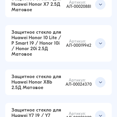
Артикул:
Huawei Honor X7 2.5Д
АЛ-00020881
Матовое
Защитное стекло для Huawei Honor 10 2.5Д
Матовое (Чёрный)
Добавить в корзину
31 ₽
Защитное стекло для
42 ₽
Huawei Honor 10 Lite /
Артикул:
P Smart 19 / Honor 10i
АЛ-00019942
/ Honor 20i 2.5Д
Защитное стекло для Huawei Honor 200 lite
Матовое
2.5Д Матовое (Чёрный)
Добавить в корзину
38 ₽
38 ₽
Защитное стекло для
Артикул:
Huawei Honor X8b
Защитное стекло для Huawei Honor X7 2.5Д
АЛ-00024370
2.5Д Матовое
Матовое (Чёрный)
Добавить в корзину
38 ₽
38 ₽
Защитное стекло для
Артикул:
Huawei Y7 19 / Y7