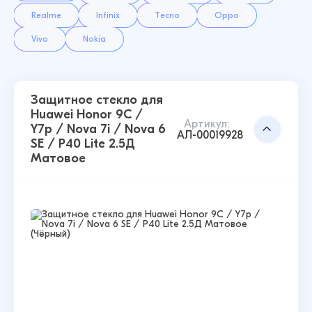
Realme
Infinix
Tecno
Oppo
Vivo
Nokia
Защитное стекло для
Huawei Honor 9C /
Артикул:
Y7p / Nova 7i / Nova 6
АЛ-00019928
SE / P40 Lite 2.5Д
Матовое