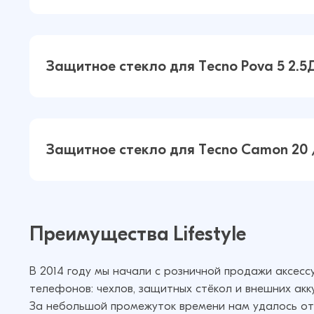
Защитное стекло для Tecno Spark
Защитное стекло для Tecno Pova 5 2.
2023 2.5Д Матовое (Чёрный)
Защитное стекло для Tecno Pova 5
Защитное стекло для Tecno Camon 20 /
Матовое (Чёрный)
Защитное стекло для Tecno Camon
20 Pro / 20 Pro 5G 2.5Д Матовое
Преимущества Lifestyle
(Чёрный)
В 2014 году мы начали с розничной продажи аксес
телефонов: чехлов, защитных стёкол и внешних акк
За небольшой промежуток времени нам удалось от