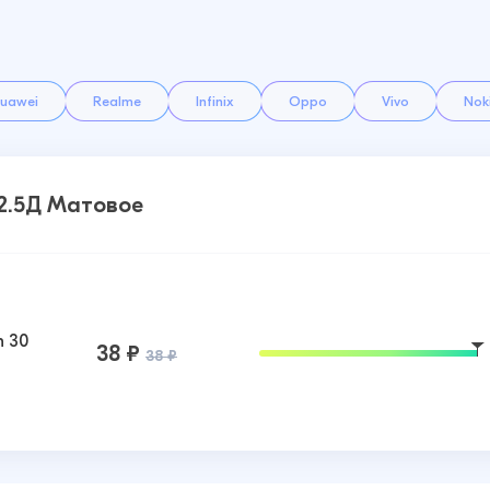
uawei
Realme
Infinix
Oppo
Vivo
Nok
 2.5Д Матовое
n 30
38 ₽
38 ₽