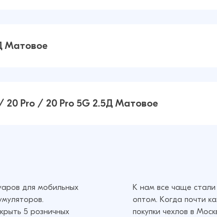
 Go
38 ₽
38 ₽
5Д Матовое
 2.5Д
38 ₽
38 ₽
 20 Pro / 20 Pro 5G 2.5Д Матовое
 20 /
38 ₽
38 ₽
суаров для мобильных
К нам все чаще стали
умуляторов.
оптом. Когда почти к
крыть 5 розничных
покупки чехлов в Мос