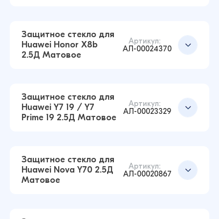
38 ₽
38 ₽
Защитное стекло для
Артикул:
Huawei Honor X8b
Защитное стекло для Huawei Honor X7 2.5Д
АЛ-00024370
2.5Д Матовое
Матовое (Чёрный)
Добавить в корзину
38 ₽
38 ₽
Защитное стекло для
Артикул:
Huawei Y7 19 / Y7
АЛ-00023329
Prime 19 2.5Д Матовое
Добавить в корзину
Защитное стекло для Huawei Honor 10 Lite / P
Smart 19 / Honor 10i / Honor 20i 2.5Д Матовое
(Чёрный)
Защитное стекло для
Артикул:
38 ₽
Huawei Nova Y70 2.5Д
38 ₽
АЛ-00020867
Матовое
Защитное стекло для Huawei Honor X8b 2.5Д
Матовое (Чёрный)
Добавить в корзину