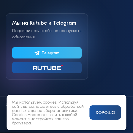
Мы на Rutube и Telegram
Подпишитесь, чтобы не пропускать
обновления
Telegram
Мы используем cookies. Используя
© 2014—2026 «Lifestyle»
сайт, вы соглашаетесь с
обработкой
данных
с целью сбора аналитики.
ХОРОШО
Cookies можно отключить в любой
момент в настройках вашего
браузера.