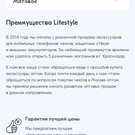
Матовое
Защитное стекло для Huawei Honor 10X Lite /
Добавить в корзину
P Smart 2021 2.5Д Матовое (Чёрный)
Преимущества Lifestyle
38 ₽
38 ₽
В 2014 году мы начали с розничной продажи аксессуаров
для мобильных телефонов: чехлов, защитных стёкол
Защитное стекло для Huawei Honor X7c 2.5Д
и внешних аккумуляторов. За небольшой промежуток времени
Матовое (Чёрный)
Добавить в корзину
нам удалось открыть 5 розничных магазинов в г. Краснодар.
38 ₽
38 ₽
К нам все чаще стали обращаться люди с просьбой купить
аксессуары оптом. Когда почти каждый день к нам стали
обращаться по вопросам покупки чехлов в Москве оптом,
Защитное стекло для Huawei Honor X8 2.5Д
мы приняли решение начать развитие оптовых продаж
Матовое (Чёрный)
Добавить в корзину
в данном направлении.
38 ₽
38 ₽
Гарантия лучшей цены
Мы предлагаем лучшее
Добавить в корзину
соотношение цены и качества