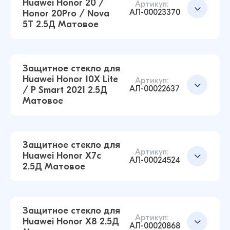
Huawei Honor 20 /
Артикул:
АЛ-00023370
Honor 20Pro / Nova
Добавить в корзину
5T 2.5Д Матовое
Защитное стекло для Huawei Honor 9C / Y7p
/ Nova 7i / Nova 6 SE / P40 Lite 2.5Д Матовое
(Чёрный)
40 ₽
Защитное стекло для
38 ₽
Huawei Honor 10X Lite
Артикул:
АЛ-00022637
/ P Smart 2021 2.5Д
Защитное стекло для Huawei P30 2.5Д
Матовое
Матовое (Чёрный)
Добавить в корзину
40 ₽
38 ₽
Защитное стекло для
Артикул:
Huawei Honor X7c
АЛ-00024524
2.5Д Матовое
Защитное стекло для Huawei Honor 20 /
Добавить в корзину
Honor 20Pro / Nova 5T 2.5Д Матовое (Чёрный)
38 ₽
38 ₽
Защитное стекло для
Артикул:
Huawei Honor X8 2.5Д
АЛ-00020868