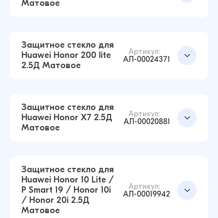
Матовое
Защитное стекло для
Артикул:
Huawei Honor 200 lite
АЛ-00024371
2.5Д Матовое
Защитное стекло для Huawei Nova 10 SE 2.5Д
Матовое (Чёрный)
38 ₽
Защитное стекло для
38 ₽
Артикул:
Huawei Honor X7 2.5Д
АЛ-00020881
Матовое
Защитное стекло для Huawei Honor 10 2.5Д
Матовое (Чёрный)
Добавить в корзину
31 ₽
Защитное стекло для
42 ₽
Huawei Honor 10 Lite /
Артикул:
P Smart 19 / Honor 10i
АЛ-00019942
/ Honor 20i 2.5Д
Защитное стекло для Huawei Honor 200 lite
Матовое
2.5Д Матовое (Чёрный)
Добавить в корзину