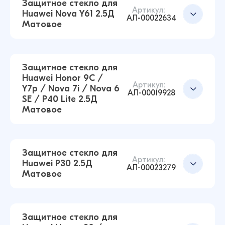
38 ₽
Защитное стекло для
38 ₽
Артикул:
Huawei Nova Y61 2.5Д
АЛ-00022634
Матовое
Защитное стекло для Huawei Y7 19 / Y7 Prime
19 2.5Д Матовое (Чёрный)
Добавить в корзину
22 ₽
Защитное стекло для
42 ₽
Huawei Honor 9C /
Артикул:
Y7p / Nova 7i / Nova 6
АЛ-00019928
SE / P40 Lite 2.5Д
Защитное стекло для Huawei Nova Y70 2.5Д
Матовое
Матовое (Чёрный)
Добавить в корзину
38 ₽
38 ₽
Защитное стекло для
Артикул:
Huawei P30 2.5Д
Защитное стекло для Huawei Nova Y61 2.5Д
АЛ-00023279
Матовое
Матовое (Чёрный)
Добавить в корзину
38 ₽
38 ₽
Защитное стекло для