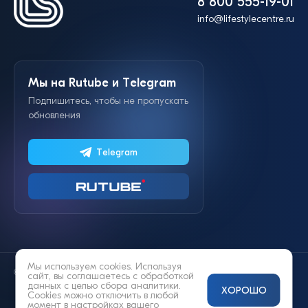
8 800 555-19-01
info@lifestylecentre.ru
Мы на Rutube и Telegram
Подпишитесь, чтобы не пропускать
обновления
Telegram
Мы используем cookies. Используя
© 2014—2026 «Lifestyle»
сайт, вы соглашаетесь с
обработкой
данных
с целью сбора аналитики.
ХОРОШО
Cookies можно отключить в любой
момент в настройках вашего