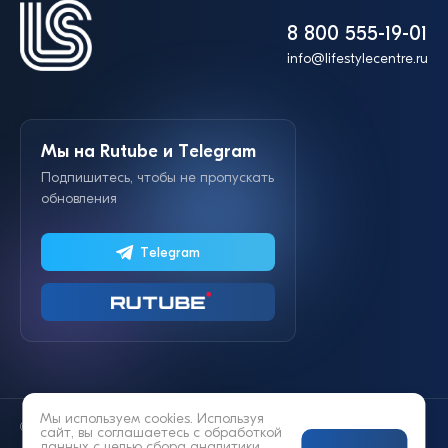
8 800 555-19-01
info@lifestylecentre.ru
Мы на Rutube и Telegram
Подпишитесь, чтобы не пропускать
обновления
Telegram
Мы используем cookies. Используя
© 2014—2026 «Lifestyle»
сайт, вы соглашаетесь с
обработкой
данных
с целью сбора аналитики.