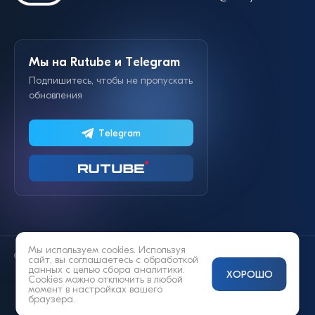
Мы на Rutube и Telegram
Подпишитесь, чтобы не пропускать
обновления
Telegram
Мы используем cookies. Используя
© 2014—2026 «Lifestyle»
сайт, вы соглашаетесь с
обработкой
данных
с целью сбора аналитики.
ХОРОШО
Cookies можно отключить в любой
момент в настройках вашего
браузера.