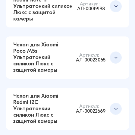
Чехол для Xiaomi Poco X4 Pro Ультратонкий
Добавить в корзину
Артикул:
Ультратонкий силикон
силикон Люкс с защитой камеры
АЛ-00019198
Люкс с защитой
(Прозрачный)
камеры
43 ₽
16 ₽
Чехол для Xiaomi
Poco M5s
Чехол для Xiaomi Redmi Note 10 Pro 5G
Добавить в корзину
Артикул:
Ультратонкий
Ультратонкий силикон Люкс с защитой
АЛ-00023065
силикон Люкс с
камеры (Прозрачный)
защитой камеры
43 ₽
43 ₽
Чехол для Xiaomi
Redmi 12C
Чехол для Xiaomi Redmi Note 11 Ультратонкий
Добавить в корзину
Артикул:
Ультратонкий
силикон Люкс с защитой камеры
АЛ-00022669
силикон Люкс с
(Прозрачный)
защитой камеры
43 ₽
42 ₽