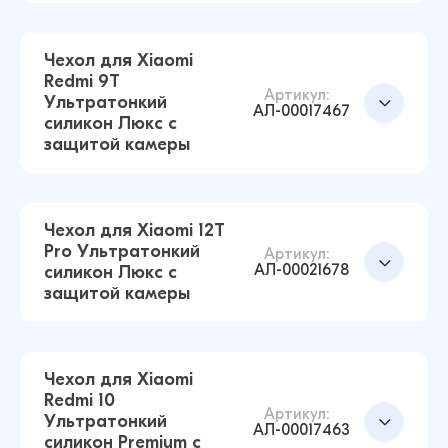
44 ₽
Чехол для Xiaomi
Redmi 9T
Артикул:
Ультратонкий
Чехол для Xiaomi 13 Pro Ультратонкий
АЛ-00017467
силикон Люкс с
силикон Люкс с защитой камеры
Добавить в корзину
защитой камеры
(Прозрачный)
43 ₽
42 ₽
Чехол для Xiaomi 12T
Pro Ультратонкий
Чехол для Xiaomi Poco F3 Ультратонкий
Артикул:
АЛ-00021678
силикон Люкс с
силикон Люкс с защитой камеры
Добавить в корзину
защитой камеры
(Прозрачный)
43 ₽
38 ₽
Чехол для Xiaomi
Redmi 10
Артикул:
Ультратонкий
Чехол для Xiaomi Redmi 9T Ультратонкий
Добавить в корзину
АЛ-00017463
силикон Premium с
силикон Люкс с защитой камеры