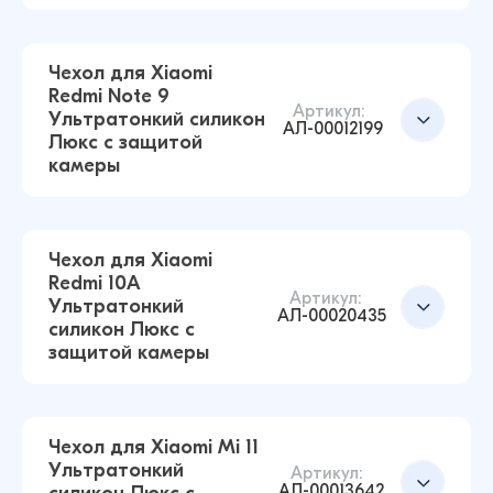
43 ₽
38 ₽
Чехол для Xiaomi
Redmi Note 9
Артикул:
Ультратонкий силикон
Чехол для Xiaomi Mi 11T / 11T Pro
Добавить в корзину
АЛ-00012199
Люкс с защитой
Ультратонкий силикон Люкс с защитой
камеры
камеры (Прозрачный)
43 ₽
42 ₽
Чехол для Xiaomi
Redmi 10A
Чехол для Xiaomi 12 Lite Ультратонкий
Артикул:
Ультратонкий
силикон Люкс с защитой камеры
Добавить в корзину
АЛ-00020435
силикон Люкс с
(Прозрачный)
защитой камеры
43 ₽
38 ₽
Чехол для Xiaomi Mi 11
Ультратонкий
Чехол для Xiaomi Redmi Note 9 Ультратонкий
Артикул:
Добавить в корзину
АЛ-00013642