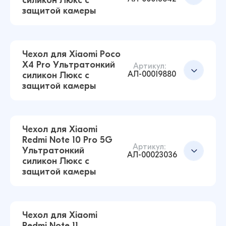
силикон Люкс с
силикон Люкс с защитой камеры
защитой камеры
(Прозрачный)
43 ₽
15 ₽
Чехол для Xiaomi Poco
X4 Pro Ультратонкий
Артикул:
АЛ-00019880
силикон Люкс с
Чехол для Xiaomi Redmi 10A Ультратонкий
Добавить в корзину
защитой камеры
силикон Люкс с защитой камеры
(Прозрачный)
43 ₽
26 ₽
Чехол для Xiaomi
Redmi Note 10 Pro 5G
Артикул:
Ультратонкий
Чехол для Xiaomi Mi 11 Ультратонкий силикон
АЛ-00023036
силикон Люкс с
Люкс с защитой камеры (Прозрачный)
Добавить в корзину
защитой камеры
43 ₽
42 ₽
Чехол для Xiaomi
Redmi Note 11