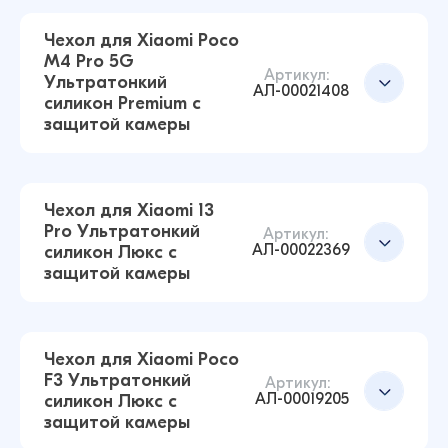
Чехол для Xiaomi Poco
M4 Pro 5G
Чехол для Xiaomi Poco M5s Ультратонкий
Добавить в корзину
Артикул:
Ультратонкий
силикон Люкс с защитой камеры
АЛ-00021408
силикон Premium с
(Прозрачный)
защитой камеры
43 ₽
42 ₽
Чехол для Xiaomi 13
Pro Ультратонкий
Чехол для Xiaomi Redmi 12C Ультратонкий
Артикул:
Добавить в корзину
АЛ-00022369
силикон Люкс с
силикон Люкс с защитой камеры
защитой камеры
(Прозрачный)
43 ₽
16 ₽
Чехол для Xiaomi Poco
F3 Ультратонкий
Артикул:
АЛ-00019205
силикон Люкс с
Чехол для Xiaomi Poco M4 Pro 5G
Добавить в корзину
защитой камеры
Ультратонкий силикон Premium с защитой
камеры (Прозрачный)