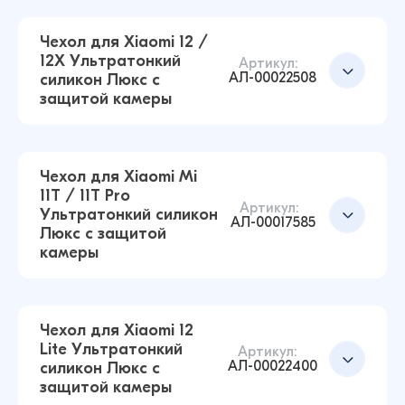
Чехол для Xiaomi 12 /
12X Ультратонкий
Артикул:
АЛ-00022508
силикон Люкс с
защитой камеры
Чехол для Xiaomi Mi
11T / 11T Pro
Артикул:
Ультратонкий силикон
Чехол для Xiaomi Redmi Note 11 Pro
АЛ-00017585
Люкс с защитой
Ультратонкий силикон Люкс с защитой
камеры
камеры (Прозрачный)
43 ₽
42 ₽
Чехол для Xiaomi 12
Lite Ультратонкий
Чехол для Xiaomi 12 / 12X Ультратонкий
Артикул:
АЛ-00022400
силикон Люкс с
силикон Люкс с защитой камеры
Добавить в корзину
защитой камеры
(Прозрачный)