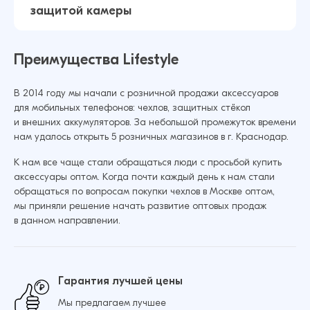
защитой камеры
(Прозрачный)
43 ₽
38 ₽
Преимущества Lifestyle
Чехол для Xiaomi 12T Pro Ультратонкий
В 2014 году мы начали с розничной продажи аксессуаров
силикон Люкс с защитой камеры
Добавить в корзину
для мобильных телефонов: чехлов, защитных стёкол
(Прозрачный)
и внешних аккумуляторов. За небольшой промежуток времени
нам удалось открыть 5 розничных магазинов в г. Краснодар.
43 ₽
38 ₽
К нам все чаще стали обращаться люди с просьбой купить
аксессуары оптом. Когда почти каждый день к нам стали
обращаться по вопросам покупки чехлов в Москве оптом,
Чехол для Xiaomi Redmi 10 Ультратонкий
Добавить в корзину
мы приняли решение начать развитие оптовых продаж
силикон Premium с защитой камеры
в данном направлении.
(Прозрачный)
12 ₽
15 ₽
Гарантия лучшей цены
Мы предлагаем лучшее