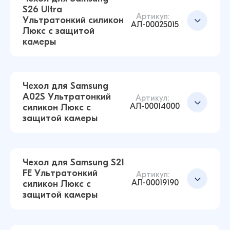
S26 Ultra
Артикул:
Ультратонкий силикон
Чехол для Samsung S22 Ultra Ультратонкий
Добавить в корзину
АЛ-00025015
Люкс с защитой
силикон Люкс с защитой камеры
камеры
(Прозрачный)
43 ₽
42 ₽
Чехол для Samsung
A02S Ультратонкий
Чехол для Samsung A13 4G Ультратонкий
Артикул:
АЛ-00014000
силикон Люкс с
силикон Люкс с защитой камеры
Добавить в корзину
защитой камеры
(Прозрачный)
43 ₽
17 ₽
Чехол для Samsung S21
FE Ультратонкий
Артикул:
АЛ-00019190
силикон Люкс с
Чехол для Samsung S26 Ultra Ультратонкий
Добавить в корзину
защитой камеры
силикон Люкс с защитой камеры
(Прозрачный)
43 ₽