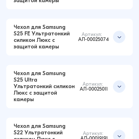
защитой камеры
(Прозрачный)
43 ₽
Чехол для Samsung
S25 FE Ультратонкий
Артикул:
АЛ-00025074
силикон Люкс с
Чехол для Xiaomi Poco X7 Pro Ультратонкий
Добавить в корзину
защитой камеры
силикон Люкс с защитой камеры
(Прозрачный)
43 ₽
Чехол для Samsung
S25 Ultra
Артикул:
Ультратонкий силикон
Чехол для Samsung S25 Ультратонкий силикон
АЛ-00025011
Люкс с защитой
Люкс с защитой камеры (Прозрачный)
Добавить в корзину
камеры
43 ₽
Чехол для Samsung
S22 Ультратонкий
Чехол для Samsung S25 FE Ультратонкий
Артикул:
Добавить в корзину
АЛ-00019191