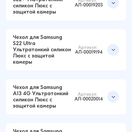
Чехол для Samsung S26 Ультратонкий силикон
Артикул:
Добавить в корзину
АЛ-00019203
силикон Люкс с
Люкс с защитой камеры (Прозрачный)
защитой камеры
43 ₽
Чехол для Samsung
S22 Ultra
Добавить в корзину
Артикул:
Ультратонкий силикон
Чехол для Samsung S21 Ultra Ультратонкий
АЛ-00019194
Люкс с защитой
силикон Люкс с защитой камеры
камеры
(Прозрачный)
43 ₽
38 ₽
Чехол для Samsung
A13 4G Ультратонкий
Чехол для Samsung S22+ Ультратонкий
Артикул:
АЛ-00020014
силикон Люкс с
силикон Люкс с защитой камеры
Добавить в корзину
защитой камеры
(Прозрачный)
43 ₽
38 ₽
Чехол для Samsung