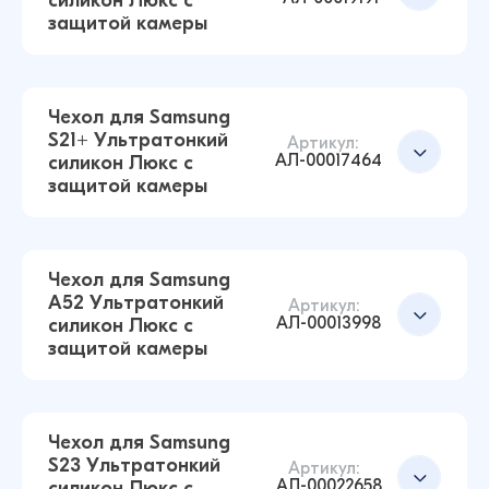
силикон Люкс с
силикон Люкс с защитой камеры
защитой камеры
(Прозрачный)
43 ₽
Чехол для Samsung
S21+ Ультратонкий
Артикул:
АЛ-00017464
силикон Люкс с
Чехол для Samsung S25 Ultra Ультратонкий
Добавить в корзину
защитой камеры
силикон Люкс с защитой камеры
(Прозрачный)
43 ₽
Чехол для Samsung
A52 Ультратонкий
Артикул:
АЛ-00013998
силикон Люкс с
Чехол для Samsung S22 Ультратонкий силикон
защитой камеры
Люкс с защитой камеры (Прозрачный)
Добавить в корзину
43 ₽
42 ₽
Чехол для Samsung
S23 Ультратонкий
Артикул:
АЛ-00022658
силикон Люкс с