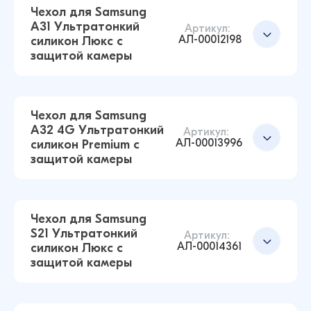
Чехол для Samsung
A31 Ультратонкий
Артикул:
АЛ-00012198
силикон Люкс с
Чехол для Samsung A02S Ультратонкий
защитой камеры
силикон Люкс с защитой камеры
Добавить в корзину
(Прозрачный)
43 ₽
17 ₽
Чехол для Samsung
A32 4G Ультратонкий
Артикул:
АЛ-00013996
силикон Premium с
Чехол для Samsung S21 FE Ультратонкий
защитой камеры
силикон Люкс с защитой камеры
Добавить в корзину
(Прозрачный)
43 ₽
38 ₽
Чехол для Samsung
S21 Ультратонкий
Артикул:
АЛ-00014361
силикон Люкс с
Чехол для Samsung A31 Ультратонкий силикон
защитой камеры
Люкс с защитой камеры (Прозрачный)
Добавить в корзину
43 ₽
42 ₽