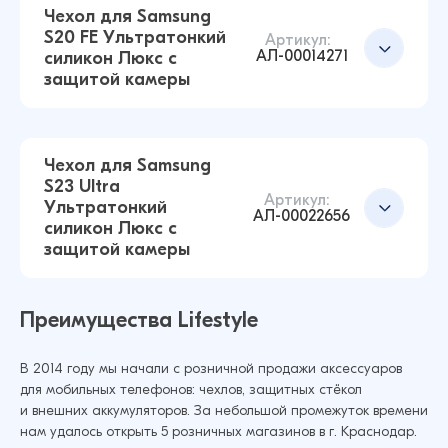
Чехол для Samsung
S20 FE Ультратонкий
Артикул:
АЛ-00014271
силикон Люкс с
Чехол для Samsung A32 4G Ультратонкий
Добавить в корзину
защитой камеры
силикон Premium с защитой камеры
(Прозрачный)
43 ₽
42 ₽
Чехол для Samsung
S23 Ultra
Артикул:
Ультратонкий
Чехол для Samsung S21 Ультратонкий силикон
АЛ-00022656
силикон Люкс с
Люкс с защитой камеры (Прозрачный)
Добавить в корзину
защитой камеры
43 ₽
38 ₽
Преимущества Lifestyle
Чехол для Samsung S20 FE Ультратонкий
Добавить в корзину
В 2014 году мы начали с розничной продажи аксессуаров
силикон Люкс с защитой камеры
для мобильных телефонов: чехлов, защитных стёкол
(Прозрачный)
и внешних аккумуляторов. За небольшой промежуток времени
нам удалось открыть 5 розничных магазинов в г. Краснодар.
43 ₽
38 ₽