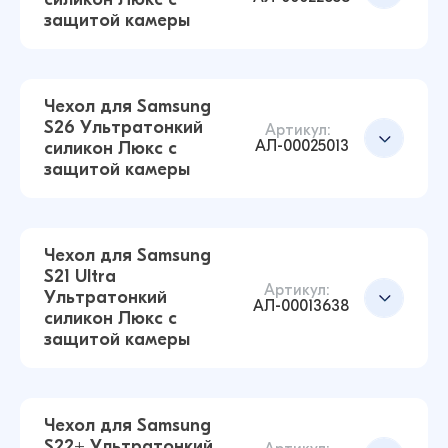
Чехол для Samsung S21+ Ультратонкий
Добавить в корзину
защитой камеры
силикон Люкс с защитой камеры
(Прозрачный)
43 ₽
42 ₽
Чехол для Samsung
S26 Ультратонкий
Артикул:
АЛ-00025013
силикон Люкс с
Чехол для Samsung A52 Ультратонкий силикон
защитой камеры
Люкс с защитой камеры (Прозрачный)
Добавить в корзину
43 ₽
38 ₽
Чехол для Samsung
S21 Ultra
Артикул:
Ультратонкий
Чехол для Samsung S23 Ультратонкий силикон
Добавить в корзину
АЛ-00013638
силикон Люкс с
Люкс с защитой камеры (Прозрачный)
защитой камеры
43 ₽
38 ₽
Чехол для Samsung
S22+ Ультратонкий