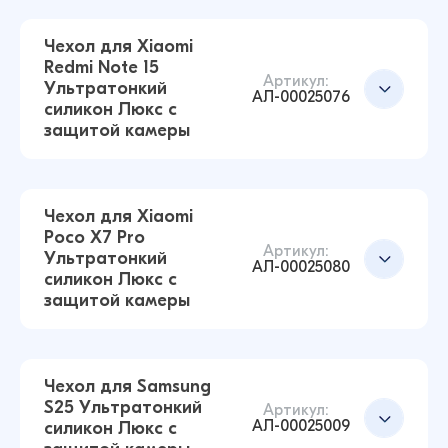
Чехол для Xiaomi
Redmi Note 15
Артикул:
Ультратонкий
АЛ-00025076
силикон Люкс с
защитой камеры
Чехол для Xiaomi
Poco X7 Pro
Чехол для Xiaomi Redmi Note 15 Pro
Артикул:
Ультратонкий
Ультратонкий силикон Люкс с защитой
АЛ-00025080
силикон Люкс с
камеры (Прозрачный)
защитой камеры
43 ₽
Чехол для Samsung
S25 Ультратонкий
Чехол для Xiaomi Redmi Note 15 Ультратонкий
Артикул:
Добавить в корзину
АЛ-00025009
силикон Люкс с
силикон Люкс с защитой камеры