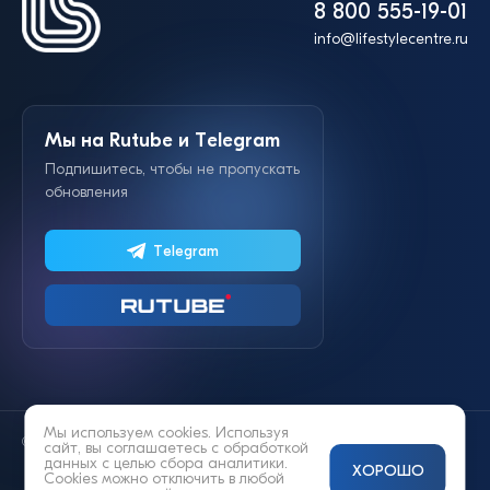
8 800 555-19-01
info@lifestylecentre.ru
Мы на Rutube и Telegram
Подпишитесь, чтобы не пропускать
обновления
Telegram
Мы используем cookies. Используя
© 2014—2026 «Lifestyle»
сайт, вы соглашаетесь с
обработкой
данных
с целью сбора аналитики.
ХОРОШО
Cookies можно отключить в любой