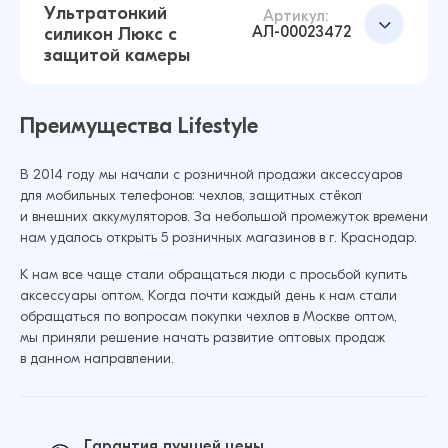
Ультратонкий
Чехол для Realme C30 4G Ультратонкий
Артикул:
Добавить в корзину
АЛ-00023472
силикон Люкс с
силикон Люкс с защитой камеры
защитой камеры
(Прозрачный)
43 ₽
19 ₽
Преимущества Lifestyle
В 2014 году мы начали с розничной продажи аксессуаров
Чехол для Realme 8 4G/8 Pro Ультратонкий
Добавить в корзину
для мобильных телефонов: чехлов, защитных стёкол
силикон Premium с защитой камеры
и внешних аккумуляторов. За небольшой промежуток времени
(Прозрачный)
нам удалось открыть 5 розничных магазинов в г. Краснодар.
43 ₽
42 ₽
К нам все чаще стали обращаться люди с просьбой купить
аксессуары оптом. Когда почти каждый день к нам стали
обращаться по вопросам покупки чехлов в Москве оптом,
Чехол для Realme C33 Ультратонкий силикон
мы приняли решение начать развитие оптовых продаж
Люкс с защитой камеры (Прозрачный)
Добавить в корзину
в данном направлении.
43 ₽
19 ₽
Гарантия лучшей цены