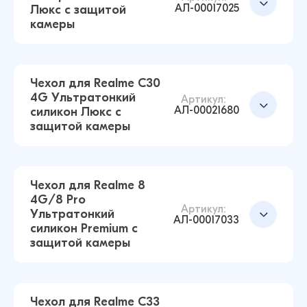
АЛ-00017025
Люкс с защитой
камеры
Чехол для Realme C30
4G Ультратонкий
Артикул:
АЛ-00021680
силикон Люкс с
Чехол для Realme C51 / C53 Ультратонкий
защитой камеры
силикон Люкс с защитой камеры
(Прозрачный)
43 ₽
16 ₽
Чехол для Realme 8
4G/8 Pro
Артикул:
Ультратонкий
Чехол для Realme C21 Ультратонкий силикон
АЛ-00017033
силикон Premium с
Люкс с защитой камеры (Прозрачный)
Добавить в корзину
защитой камеры
43 ₽
15 ₽
Чехол для Realme C33