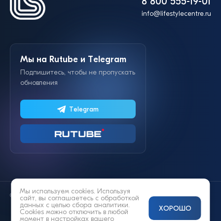
8 800 555-19-01
info@lifestylecentre.ru
Мы на Rutube и Telegram
Подпишитесь, чтобы не пропускать
обновления
Telegram
Мы используем cookies. Используя
© 2014—2026 «Lifestyle»
сайт, вы соглашаетесь с
обработкой
данных
с целью сбора аналитики.
ХОРОШО
Cookies можно отключить в любой
момент в настройках вашего