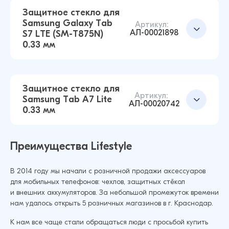
Защитное стекло для
Samsung Galaxy Tab
Артикул:
АЛ-00021898
S7 LTE (SM-T875N)
0.33 мм
Защитное стекло для Samsung Tab A9.7 SM-
T550 0.33 мм (Прозрачный)
33 ₽
41 ₽
Защитное стекло для
Артикул:
Samsung Tab A7 Lite
АЛ-00020742
0.33 мм
Защитное стекло для Samsung Tab A 8.0 SM-
T295 0.33 мм (Прозрачный)
Добавить в корзину
74 ₽
95 ₽
Преимущества Lifestyle
В 2014 году мы начали с розничной продажи аксессуаров
для мобильных телефонов: чехлов, защитных стёкол
Защитное стекло для Samsung Galaxy Tab S7
Добавить в корзину
и внешних аккумуляторов. За небольшой промежуток времени
LTE (SM-T875N) 0.33 мм (Прозрачный)
нам удалось открыть 5 розничных магазинов в г. Краснодар.
63 ₽
76 ₽
К нам все чаще стали обращаться люди с просьбой купить