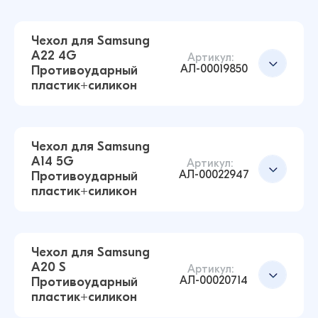
59 ₽
70 ₽
Чехол для Samsung
A22 4G
Артикул:
АЛ-00019850
Противоударный
Чехол для Samsung A20 / A30
Добавить в корзину
пластик+силикон
Противоударный пластик+силикон
(Прозрачный)
59 ₽
24 ₽
Чехол для Samsung
A14 5G
Артикул:
АЛ-00022947
Противоударный
Чехол для Samsung S23 Ultra Противоударный
пластик+силикон
пластик+силикон (Прозрачный)
Добавить в корзину
59 ₽
70 ₽
Чехол для Samsung
A20 S
Артикул:
АЛ-00020714
Противоударный
Чехол для Samsung A22 4G Противоударный
Добавить в корзину
пластик+силикон
пластик+силикон (Прозрачный)