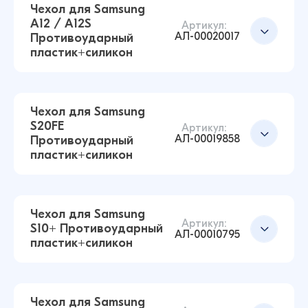
59 ₽
Чехол для Samsung
24 ₽
A12 / A12S
Артикул:
АЛ-00020017
Противоударный
пластик+силикон
Чехол для Samsung A21 Противоударный
пластик+силикон (Прозрачный)
Добавить в корзину
59 ₽
35 ₽
Чехол для Samsung
S20FE
Артикул:
АЛ-00019858
Противоударный
Чехол для Samsung A72 Противоударный
пластик+силикон
пластик+силикон (Прозрачный)
Добавить в корзину
21 ₽
25 ₽
Чехол для Samsung
Артикул:
S10+ Противоударный
АЛ-00010795
пластик+силикон
Чехол для Samsung A12 / A12S
Добавить в корзину
Противоударный пластик+силикон
(Прозрачный)
59 ₽
Чехол для Samsung
25 ₽