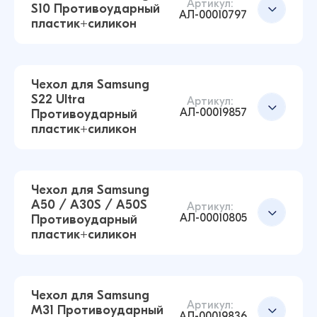
Артикул:
S10 Противоударный
АЛ-00010797
пластик+силикон
Чехол для Samsung S20FE Противоударный
пластик+силикон (Прозрачный)
Добавить в корзину
59 ₽
Чехол для Samsung
63 ₽
S22 Ultra
Артикул:
АЛ-00019857
Противоударный
пластик+силикон
Чехол для Samsung S10+ Противоударный
пластик+силикон (Прозрачный)
Добавить в корзину
59 ₽
63 ₽
Чехол для Samsung
A50 / A30S / A50S
Артикул:
АЛ-00010805
Противоударный
Чехол для Samsung S10 Противоударный
пластик+силикон
пластик+силикон (Прозрачный)
Добавить в корзину
59 ₽
70 ₽
Чехол для Samsung
Артикул:
M31 Противоударный
АЛ-00019836