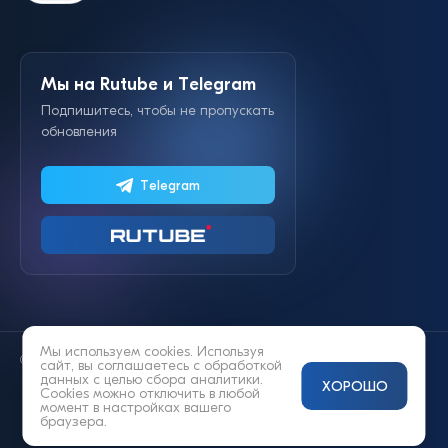
Мы на Rutube и Telegram
Подпишитесь, чтобы не пропускать
обновления
Telegram
Мы используем cookies. Используя
© 2014—2026 «Lifestyle»
сайт, вы соглашаетесь с
обработкой
данных
с целью сбора аналитики.
ХОРОШО
Cookies можно отключить в любой
момент в настройках вашего
браузера.