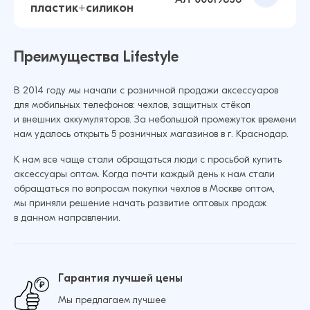
пластик+силикон
Чехол для Samsung S22 Ultra Противоударный
Добавить в корзину
пластик+силикон (Прозрачный)
59 ₽
23 ₽
Преимущества Lifestyle
В 2014 году мы начали с розничной продажи аксессуаров
для мобильных телефонов: чехлов, защитных стёкол
Чехол для Samsung A50 / A30S / A50S
Добавить в корзину
и внешних аккумуляторов. За небольшой промежуток времени
Противоударный пластик+силикон
нам удалось открыть 5 розничных магазинов в г. Краснодар.
(Прозрачный)
К нам все чаще стали обращаться люди с просьбой купить
59 ₽
70 ₽
аксессуары оптом. Когда почти каждый день к нам стали
обращаться по вопросам покупки чехлов в Москве оптом,
Чехол для Samsung M31 Противоударный
мы приняли решение начать развитие оптовых продаж
пластик+силикон (Прозрачный)
в данном направлении.
Добавить в корзину
59 ₽
63 ₽
Гарантия лучшей цены
Мы предлагаем лучшее
Добавить в корзину