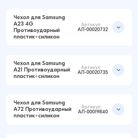
59 ₽
24 ₽
Чехол для Samsung
A23 4G
Артикул:
АЛ-00020732
Противоударный
Чехол для Samsung A14 5G Противоударный
Добавить в корзину
пластик+силикон
пластик+силикон (Прозрачный)
59 ₽
70 ₽
Чехол для Samsung
Артикул:
A21 Противоударный
АЛ-00020735
пластик+силикон
Чехол для Samsung A20 S Противоударный
Добавить в корзину
пластик+силикон (Прозрачный)
59 ₽
67 ₽
Чехол для Samsung
Артикул:
A72 Противоударный
АЛ-00019840
пластик+силикон
Чехол для Samsung A23 4G Противоударный
Добавить в корзину
пластик+силикон (Прозрачный)