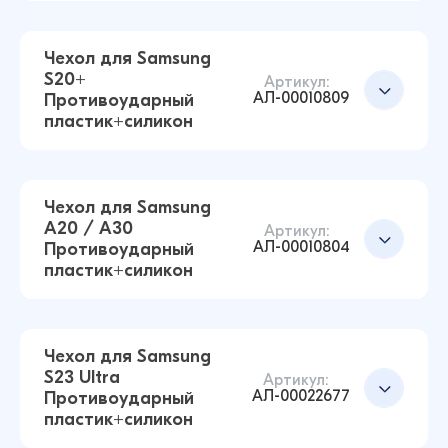
Чехол для Samsung
S20+
Артикул:
АЛ-00010809
Противоударный
пластик+силикон
Чехол для Samsung S21 Противоударный
пластик+силикон (Прозрачный)
59 ₽
70 ₽
Чехол для Samsung
A20 / A30
Артикул:
АЛ-00010804
Противоударный
Чехол для Samsung S10E Противоударный
пластик+силикон
пластик+силикон (Прозрачный)
Добавить в корзину
59 ₽
70 ₽
Чехол для Samsung
S23 Ultra
Артикул:
АЛ-00022677
Противоударный
Чехол для Samsung S20+ Противоударный
Добавить в корзину
пластик+силикон
пластик+силикон (Прозрачный)