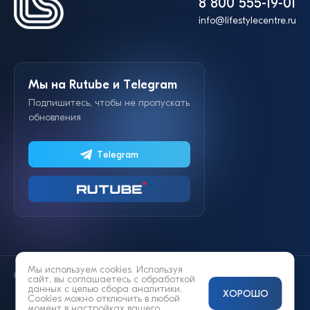
8 800 555-19-01
info@lifestylecentre.ru
Мы на Rutube и Telegram
Подпишитесь, чтобы не пропускать
обновления
Telegram
Мы используем cookies. Используя
© 2014—2026 «Lifestyle»
сайт, вы соглашаетесь с
обработкой
данных
с целью сбора аналитики.
ХОРОШО
Cookies можно отключить в любой
момент в настройках вашего