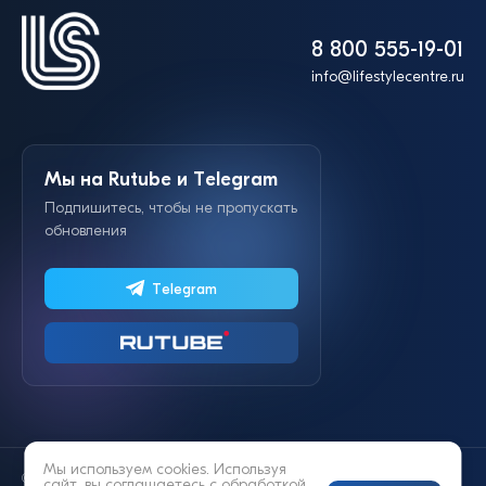
8 800 555-19-01
info@lifestylecentre.ru
Мы на Rutube и Telegram
Подпишитесь, чтобы не пропускать
обновления
Telegram
Мы используем cookies. Используя
© 2014—2026 «Lifestyle»
сайт, вы соглашаетесь с
обработкой