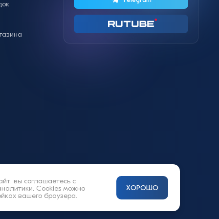
док
газина
айт, вы соглашаетесь с
аналитики. Cookies можно
ХОРОШО
ойках вашего браузера.