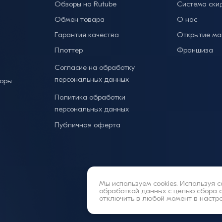
Обзоры на Rutube
Система ски
Обмен товара
О нас
Гарантия качества
Открытие ма
Плоттер
Франшиза
Согласие на обработку
персональных данных
торы
Политика обработки
персональных данных
Публичная оферта
Мы используем cookies. Используя с
обработкой данных
с целью сбора 
отключить в любой момент в настр