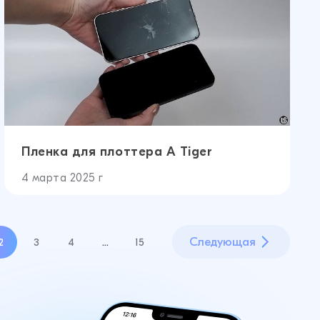
Пленка для плоттера A Tiger
4 марта 2025 г
Cледующая
2
3
4
…
15