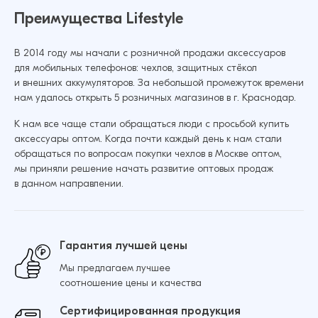
Achilles Антишпион (Чёрный)
Добавить в корзину
Преимущества Lifestyle
207 ₽
211 ₽
В 2014 году мы начали с розничной продажи аксессуаров
для мобильных телефонов: чехлов, защитных стёкол
Защитное стекло для iPhone 15 Pro Max
и внешних аккумуляторов. За небольшой промежуток времени
Achilles Антишпион (Чёрный)
Добавить в корзину
нам удалось открыть 5 розничных магазинов в г. Краснодар.
207 ₽
211 ₽
К нам все чаще стали обращаться люди с просьбой купить
аксессуары оптом. Когда почти каждый день к нам стали
обращаться по вопросам покупки чехлов в Москве оптом,
Защитное стекло для Samsung S26 Ultra
мы приняли решение начать развитие оптовых продаж
Achilles Антишпион (Чёрный)
Добавить в корзину
в данном направлении.
190 ₽
Гарантия лучшей цены
Мы предлагаем лучшее
Добавить в корзину
соотношение цены и качества
Сертифицированная продукция