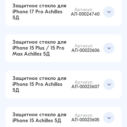
Защитное стекло для
Артикул:
iPhone 17 Pro Achilles
АЛ-00024740
5Д
Защитное стекло для iPhone 13 / 13 Pro / 14 /
16e Achilles 5Д (Чёрный)
175 ₽
Защитное стекло для
175 ₽
Артикул:
iPhone 15 Plus / 15 Pro
АЛ-00023606
Max Achilles 5Д
Защитное стекло для iPhone 16 Pro Max
Achilles 5Д (Чёрный)
Добавить в корзину
175 ₽
Защитное стекло для
175 ₽
Артикул:
iPhone 15 Pro Achilles
АЛ-00023607
5Д
Защитное стекло для iPhone 17 Pro Achilles 5Д
(Чёрный)
Добавить в корзину
175 ₽
Защитное стекло для
175 ₽
Артикул:
АЛ-00023605
iPhone 15 Achilles 5Д