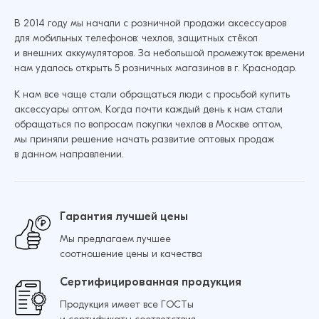
В 2014 году мы начали с розничной продажи аксессуаров
для мобильных телефонов: чехлов, защитных стёкол
Защитное стекло для iPhone 17 Air Achilles 5Д
и внешних аккумуляторов. За небольшой промежуток времени
(Чёрный)
Добавить в корзину
нам удалось открыть 5 розничных магазинов в г. Краснодар.
175 ₽
175 ₽
К нам все чаще стали обращаться люди с просьбой купить
аксессуары оптом. Когда почти каждый день к нам стали
обращаться по вопросам покупки чехлов в Москве оптом,
Защитное стекло для Samsung S26 Achilles 5Д
мы приняли решение начать развитие оптовых продаж
(Чёрный)
Добавить в корзину
в данном направлении.
148 ₽
Гарантия лучшей цены
Мы предлагаем лучшее
Добавить в корзину
соотношение цены и качества
Сертифицированная продукция
Продукция имеет все ГОСТы