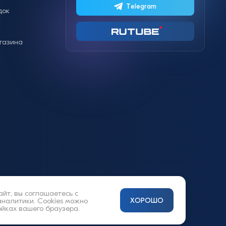
Telegram
док
газина
айт, вы соглашаетесь с
аналитики. Cookies можно
ХОРОШО
ойках вашего браузера.