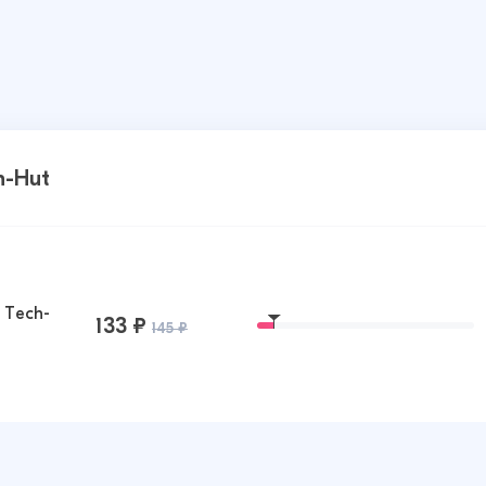
h-Hut
 Tech-
133 ₽
145 ₽