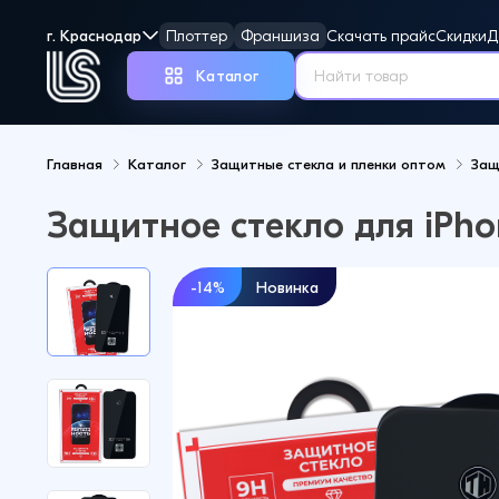
г. Краснодар
Плоттер
Франшиза
Скачать прайс
Скидки
Д
Каталог
Главная
Каталог
Защитные стекла и пленки оптом
Защ
Но
Защитное стекло для iPhon
-14%
Новинка