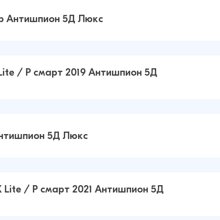
7b Антишпион 5Д Люкс
r X7b
ite / P смарт 2019 Антишпион 5Д
31 ₽
38 ₽
 10
31 ₽
Люкс
45 ₽
Антишпион 5Д Люкс
 4
 Lite / P смарт 2021 Антишпион 5Д
26 ₽
30 ₽