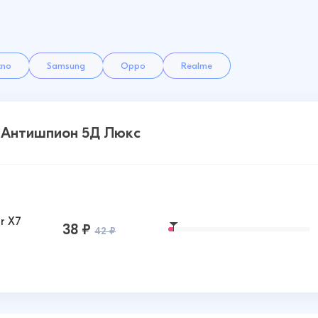
cno
Samsung
Oppo
Realme
7 Антишпион 5Д Люкс
r X7
38 ₽
42 ₽