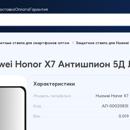
оставка
Оплата
Гарантия
итные стекла для смартфонов оптом
Защитное стекло для Huawei 
винки
wei Honor X7 Антишпион 5Д
Характеристики
Модель телефона
Huawei Honor X7
Код
АЛ-00020851
Вес
0.019