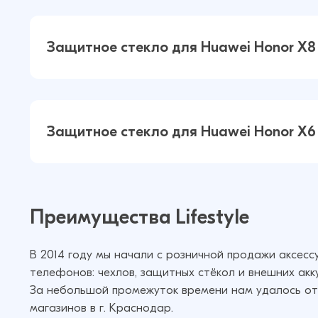
Защитное стекло для Huawei Hono
Lite / P смарт 2021 Антишпион 5Д 
Защитное стекло для Huawei Honor X
(Черный)
Защитное стекло для Huawei Hono
Защитное стекло для Huawei Honor X
Антишпион 5Д Люкс (Черный)
Защитное стекло для Huawei Hono
Преимущества Lifestyle
Антишпион 5Д Люкс (Черный)
В 2014 году мы начали с розничной продажи аксес
телефонов: чехлов, защитных стёкол и внешних акк
За небольшой промежуток времени нам удалось от
магазинов в г. Краснодар.