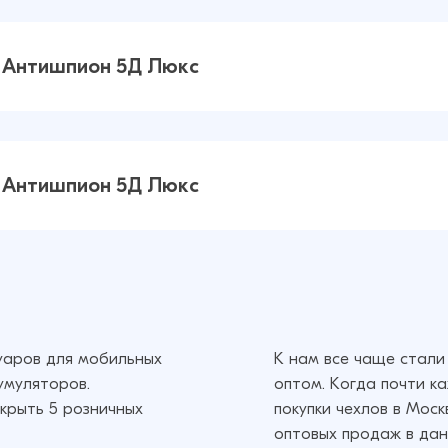
r 10X
38 ₽
Люкс
38 ₽
8 Антишпион 5Д Люкс
r X8
38 ₽
38 ₽
6 Антишпион 5Д Люкс
r X6
40 ₽
38 ₽
суаров для мобильных
К нам все чаще стали
умуляторов.
оптом. Когда почти к
крыть 5 розничных
покупки чехлов в Мос
оптовых продаж в дан