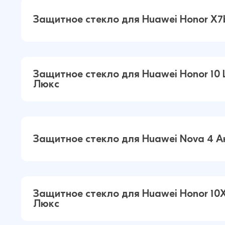
Защитное стекло для Huawei Honor X
Защитное стекло для Huawei Hono
Защитное стекло для Huawei Honor 10 L
Антишпион 5Д Люкс (Черный)
Люкс
Защитное стекло для Huawei Honor
Lite / P смарт 2019 Антишпион 5Д 
Защитное стекло для Huawei Nova 4 
(Черный)
Защитное стекло для Huawei Nova
Защитное стекло для Huawei Honor 10X
Антишпион 5Д Люкс (Черный)
Люкс