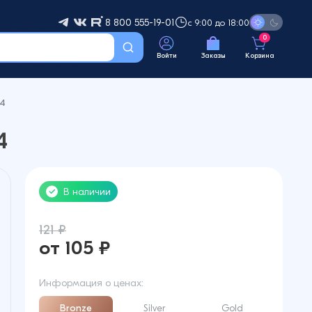
8 800 555-19-01
с 9:00 до 18:00
0
Войти
Заказы
Корзина
 4
4
В наличии
121 ₽
от 105 ₽
Информация о ценах:
Bronze
Silver
Gold