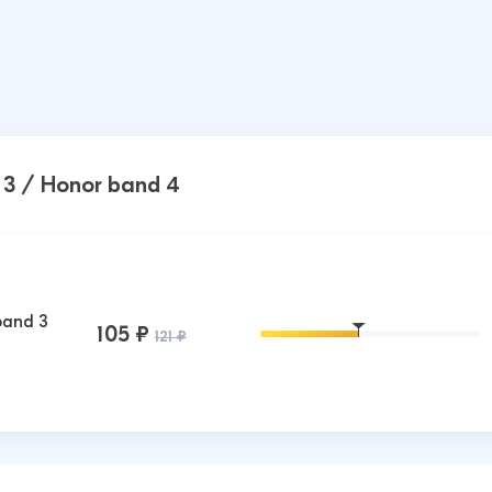
3 / Honor band 4
band 3
105 ₽
121 ₽