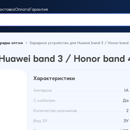
оставка
Оплата
Гарантия
арядки оптом
Зарядное устройство для Huawei band 3 / Honor band
винки
Huawei band 3 / Honor band 
Характеристики
Ампераж
1A
С кабелем
Да
Количество разъемов
2
Вид ЗУ
ЗУ