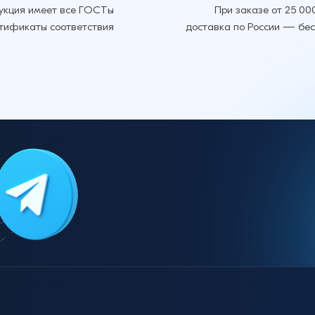
укция имеет все ГОСТы
При заказе от 25 00
ртификаты соответствия
доставка по России — бе