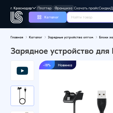
г. Краснодар
Плоттер
Франшиза
Скачать прайс
Скидки
Д
Каталог
Главная
Каталог
Зарядные устройства оптом
Блоки з
Но
Зарядное устройство для 
-18%
Новинка