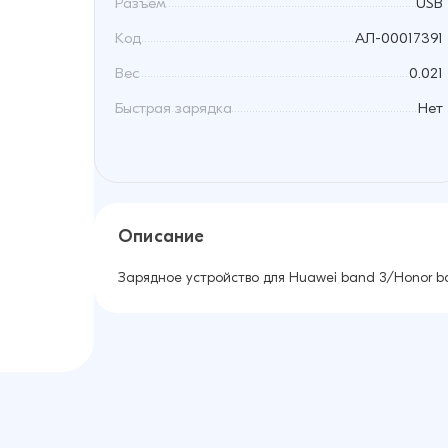
Разъем
USB
Код
АЛ-00017391
Вес
0.021
Быстрая зарядка
Нет
Описание
Зарядное устройство для Huawei band 3/Honor b