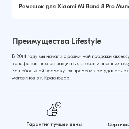
Ремешок для Xiaomi Mi Band 7 Pro
Ремешок для Xiaomi Mi Band 7
Ремешок для Xiaomi Mi Band 8 Pro Мил
Миланская петля (Лимонное золот
Миланская петля (Синий)
Ремешок для Xiaomi Mi Band 8 Pro
Преимущества Lifestyle
Миланская петля (Золотой)
Ремешок для Xiaomi Mi Band 7
Миланская петля (Красный)
В 2014 году мы начали с розничной продажи аксес
телефонов: чехлов, защитных стёкол и внешних акк
За небольшой промежуток времени нам удалось от
Ремешок для Xiaomi Mi Band 8 Pro
магазинов в г. Краснодар.
Миланская петля (Розовый)
Ремешок для Xiaomi Mi Band 7
Миланская петля (Золотой)
Ремешок для Xiaomi Mi Band 7
Гарантия лучшей цены
Сертифи
Миланская петля (Серебристый)