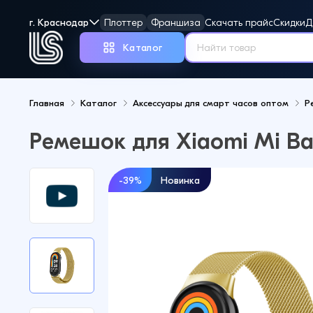
г. Краснодар
Плоттер
Франшиза
Скачать прайс
Скидки
Д
Каталог
Главная
Каталог
Аксессуары для смарт часов оптом
Р
Но
Ремешок для Xiaomi Mi Ba
-39%
Новинка