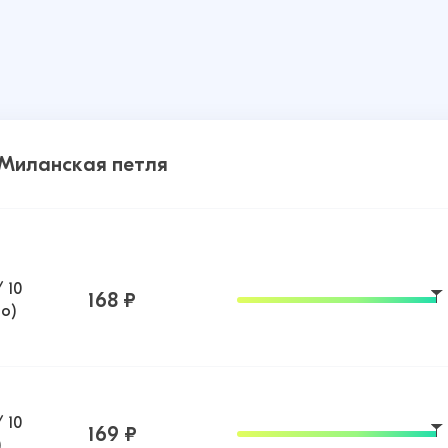
0 Миланская петля
 10
168 ₽
о)
 10
169 ₽
)