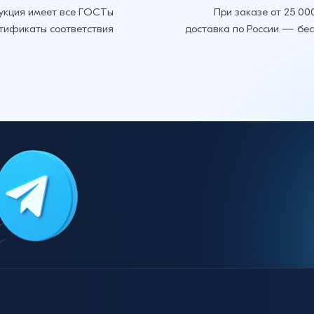
укция имеет все ГОСТы
При заказе от 25 00
ртификаты соответствия
доставка по России — бе
296 ₽
296 ₽