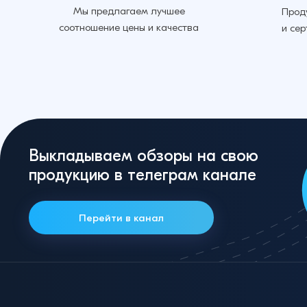
Мы предлагаем лучшее
Прод
соотношение цены и качества
и се
Ремешок для Xiaomi Mi Band 7
Миланская петля (Черный)
Выкладываем обзоры на свою
продукцию в телеграм канале
Перейти в канал