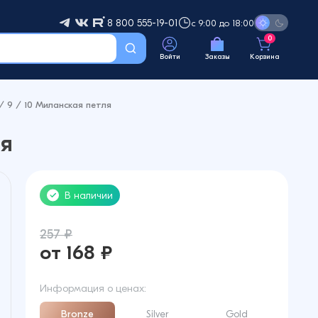
8 800 555-19-01
с 9:00 до 18:00
0
Войти
Заказы
Корзина
/ 9 / 10 Миланская петля
ля
В наличии
257 ₽
от 168 ₽
Информация о ценах:
Bronze
Silver
Gold