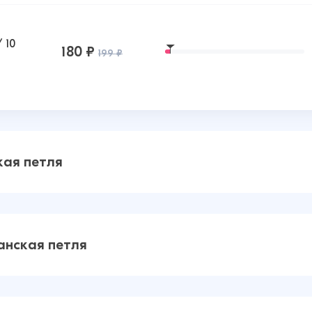
 10
180 ₽
199 ₽
кая петля
317 ₽
502 ₽
анская петля
)