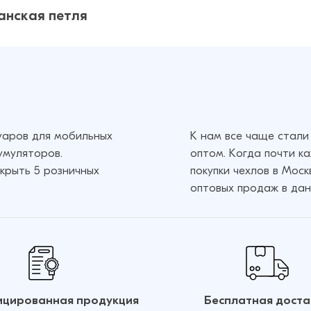
148 ₽
178 ₽
анская петля
о)
317 ₽
527 ₽
127 ₽
151 ₽
317 ₽
479 ₽
суаров для мобильных
К нам все чаще стали
умуляторов.
оптом. Когда почти к
крыть 5 розничных
покупки чехлов в Мос
127 ₽
оптовых продаж в дан
151 ₽
317 ₽
527 ₽
254 ₽
цированная продукция
Бесплатная доста
317 ₽