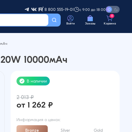
8 800 555-19-01
с 9:00 до 18:00
0
Войти
Заказы
Корзина
0мАч
 20W 10000мАч
В наличии
2 013 ₽
от 1 262 ₽
Информация о ценах:
Bronze
Silver
Gold