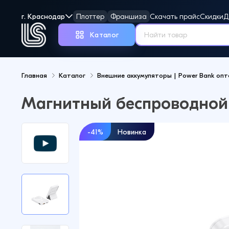
г. Краснодар
Плоттер
Франшиза
Скачать прайс
Скидки
Д
Каталог
Главная
Каталог
Внешние аккумуляторы | Power Bank оп
Но
Магнитный беспроводной
-41%
Новинка