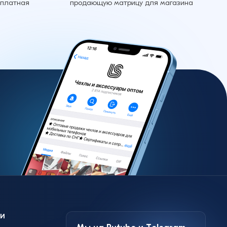
сплатная
продающую матрицу для магазина
и