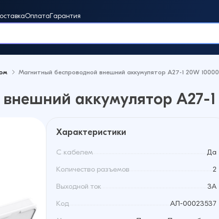
оставка
Оплата
Гарантия
том
Магнитный беспроводной внешний аккумулятор A27-1 20W 1000
винки
 внешний аккумулятор A27-1
Характеристики
С кабелем
Да
Количество разъемов
2
Выходной ток
3A
Код
АЛ-00023537