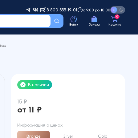
8 800 555-19-01
с 9:00 до 18:00
0
Войти
Заказы
Корзина
5см
В наличии
15 ₽
от 11 ₽
Информация о ценах:
Bronze
Silver
Gold