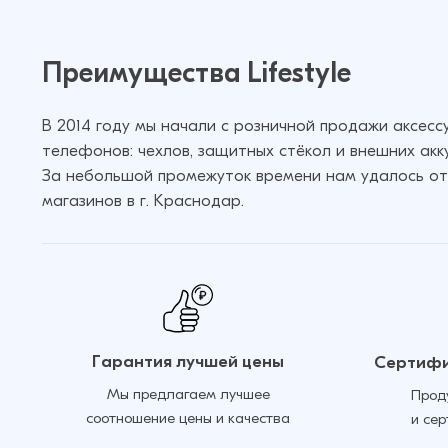
Коврик для плоттера Achilles 31.5x2
Преимущества Lifestyle
(Черный)
В 2014 году мы начали с розничной продажи аксес
телефонов: чехлов, защитных стёкол и внешних акк
За небольшой промежуток времени нам удалось от
магазинов в г. Краснодар.
Гарантия лучшей цены
Сертифи
Мы предлагаем лучшее
Прод
соотношение цены и качества
и се