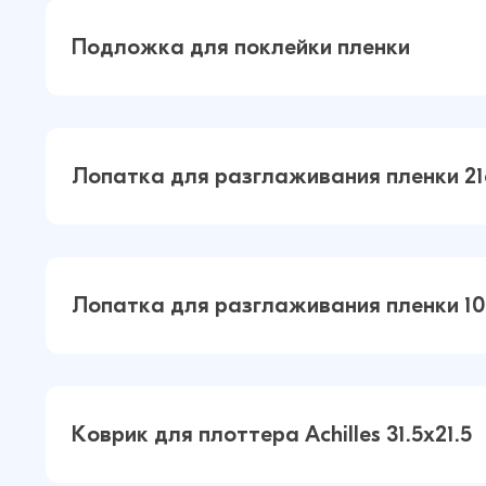
Резак для плоттера (Красный)
Подложка для поклейки пленки
Подложка для поклейки пленки (Бе
Лопатка для разглаживания пленки 2
Лопатка для разглаживания пленк
Лопатка для разглаживания пленки 1
(Белый)
Лопатка для разглаживания пленк
Коврик для плоттера Achilles 31.5x21.5
(Голубой)