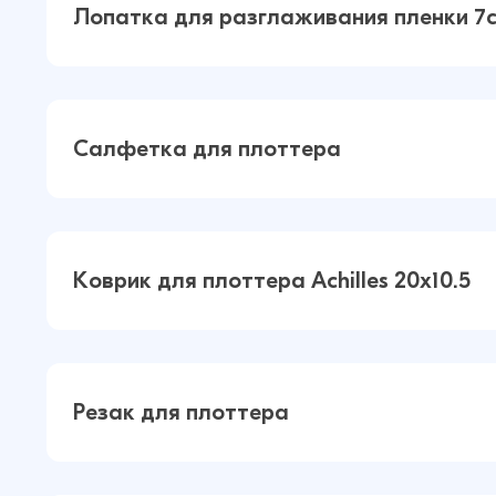
Лопатка для разглаживания пленки 7
Лопатка для разглаживания пленк
Салфетка для плоттера
(Белый)
Салфетка для плоттера (Синий)
Коврик для плоттера Achilles 20x10.5
Коврик для плоттера Achilles 20x10
Резак для плоттера
(Черный)