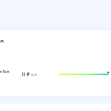
см
и 5см
11 ₽
15 ₽