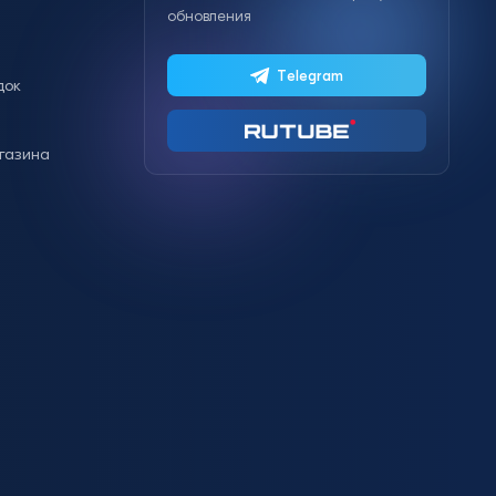
обновления
Telegram
док
газина