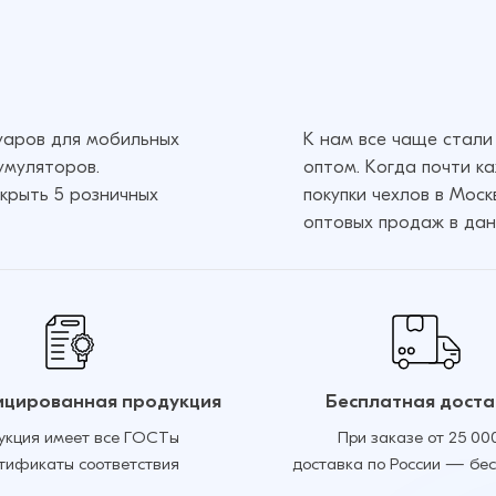
1.5
1 050 ₽
суаров для мобильных
К нам все чаще стали
умуляторов.
оптом. Когда почти к
крыть 5 розничных
покупки чехлов в Мос
оптовых продаж в дан
цированная продукция
Бесплатная доста
укция имеет все ГОСТы
При заказе от 25 00
ртификаты соответствия
доставка по России — бе