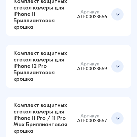
Комплект защитных
стекол камеры для
Артикул:
iPhone 11
АЛ-00023566
Бриллиантовая
крошка
Комплект защитных
стекол камеры для
Комплект защитных стекол камеры для
Артикул:
iPhone 12 Pro
iPhone 13 / 13 Mini Бриллиантовая крошка
АЛ-00023569
Бриллиантовая
(Серебристый)
крошка
52 ₽
52 ₽
Комплект защитных
стекол камеры для
Комплект защитных стекол камеры для
Добавить в корзину
Артикул:
iPhone 11 Pro / 11 Pro
iPhone 11 Бриллиантовая крошка
АЛ-00023567
Max Бриллиантовая
(Серебристый)
крошка