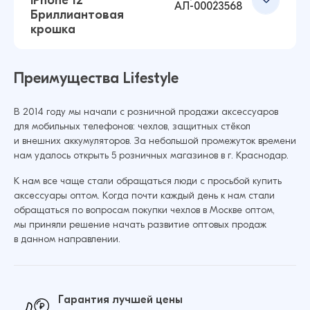
iPhone 12
74 ₽
iPhone 13 Pro / 13 Pro Max Бриллиантовая
АЛ-00023568
Бриллиантовая
крошка (Фиолетовый)
крошка
52 ₽
74 ₽
Добавить в корзину
Преимущества Lifestyle
Комплект защитных стекол камеры для
iPhone 12 Pro Бриллиантовая крошка (Синий)
Комплект защитных стекол камеры для
Добавить в корзину
В 2014 году мы начали с розничной продажи аксессуаров
52 ₽
74 ₽
iPhone 12 Pro Max Бриллиантовая крошка
для мобильных телефонов: чехлов, защитных стёкол
(Фиолетовый)
и внешних аккумуляторов. За небольшой промежуток времени
нам удалось открыть 5 розничных магазинов в г. Краснодар.
52 ₽
74 ₽
Добавить в корзину
К нам все чаще стали обращаться люди с просьбой купить
Комплект защитных стекол камеры для
аксессуары оптом. Когда почти каждый день к нам стали
iPhone 11 Pro / 11 Pro Max Бриллиантовая
обращаться по вопросам покупки чехлов в Москве оптом,
Комплект защитных стекол камеры для
крошка (Фиолетовый)
Добавить в корзину
мы приняли решение начать развитие оптовых продаж
iPhone 12 Бриллиантовая крошка (Синий)
в данном направлении.
52 ₽
74 ₽
52 ₽
74 ₽
Комплект защитных стекол камеры для
iPhone 11 Бриллиантовая крошка (Чёрный)
Гарантия лучшей цены
52 ₽
74 ₽