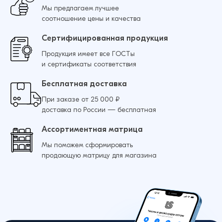
Комплект защитных стекол камеры для
Добавить в корзину
Мы предлагаем лучшее
iPhone 13 Pro / 13 Pro Max Бриллиантовая
Добавить в корзину
соотношение цены и качества
крошка (Синий)
Сертифицированная продукция
52 ₽
74 ₽
Добавить в корзину
Комплект защитных стекол камеры для
Продукция имеет все ГОСТы
iPhone 12 Pro Бриллиантовая крошка
и сертификаты соответствия
(Зелёный)
Бесплатная доставка
Комплект защитных стекол камеры для
Добавить в корзину
52 ₽
74 ₽
iPhone 12 Pro Max Бриллиантовая крошка
При заказе от 25 000 ₽
(Зелёный)
доставка по России — бесплатная
52 ₽
74 ₽
Ассортиментная матрица
Добавить в корзину
Мы поможем сформировать
Комплект защитных стекол камеры для
продающую матрицу для магазина
iPhone 11 Pro / 11 Pro Max Бриллиантовая
крошка (Зелёный)
Добавить в корзину
52 ₽
74 ₽