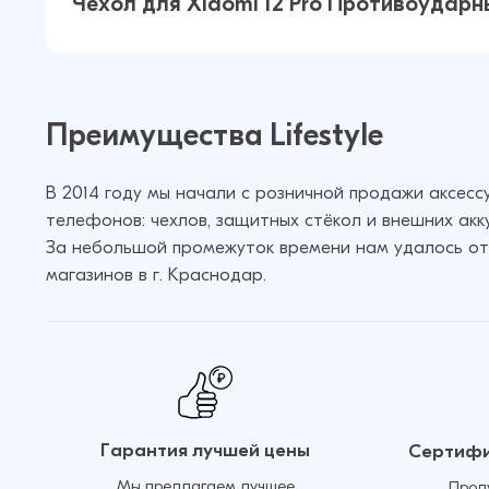
Чехол для Xiaomi 12 Pro Противоудар
(Прозрачный)
Чехол для Xiaomi 12 Pro Противоу
Преимущества Lifestyle
пластик+силикон (Прозрачный)
В 2014 году мы начали с розничной продажи аксес
телефонов: чехлов, защитных стёкол и внешних акк
За небольшой промежуток времени нам удалось от
магазинов в г. Краснодар.
Гарантия лучшей цены
Сертифи
Мы предлагаем лучшее
Прод