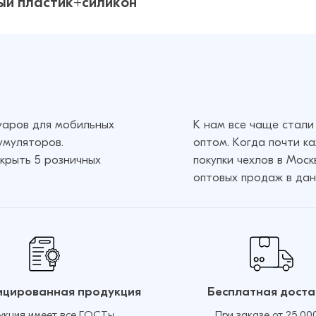
ный пластик+силикон
дарный
59 ₽
24 ₽
суаров для мобильных
К нам все чаще стали
умуляторов.
оптом. Когда почти к
крыть 5 розничных
покупки чехлов в Мос
оптовых продаж в дан
цированная продукция
Бесплатная доста
укция имеет все ГОСТы
При заказе от 25 00