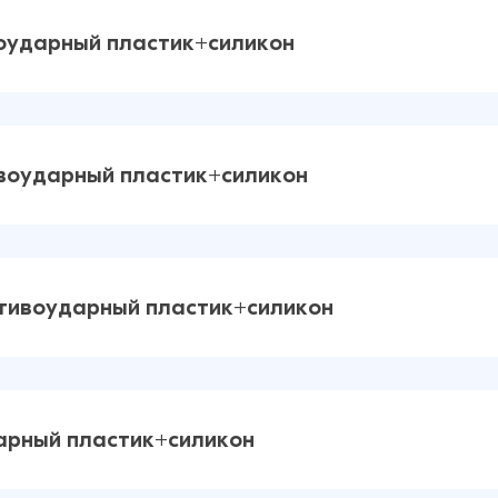
воударный пластик+силикон
59 ₽
70 ₽
ивоударный пластик+силикон
59 ₽
63 ₽
отивоударный пластик+силикон
59 ₽
24 ₽
арный пластик+силикон