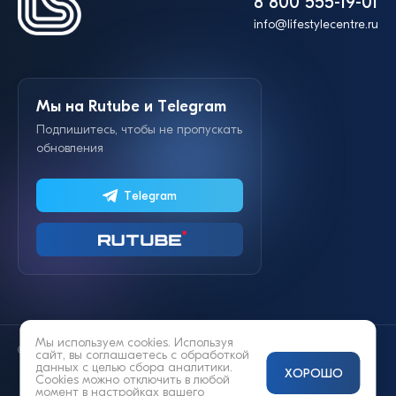
8 800 555-19-01
info@lifestylecentre.ru
Мы на Rutube и Telegram
Подпишитесь, чтобы не пропускать
обновления
Telegram
Мы используем cookies. Используя
© 2014—2026 «Lifestyle»
сайт, вы соглашаетесь с
обработкой
данных
с целью сбора аналитики.
ХОРОШО
Cookies можно отключить в любой
момент в настройках вашего