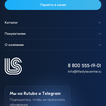
Перейти в канал
Чехол для iPhone 17 Pro Силикон Без лого
(Синий)
Каталог
105 ₽
Чехол для iPhone 17 Силикон Без лого
Покупателям
(Черный)
105 ₽
О компании
Добавить в корзину
8 800 555-19-01
Добавить в корзину
info@lifestylecentre.ru
Мы на Rutube и Telegram
Подпишитесь, чтобы не пропускать
обновления