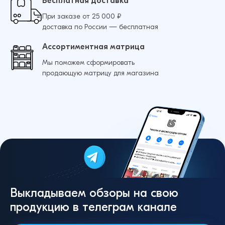
Бесплатная доставка
При заказе от 25 000 ₽
Чехол для iPhone 17 Pro Силикон Без лого
доставка по России — бесплатная
(Розовый)
Ассортиментная матрица
105 ₽
Мы поможем сформировать
продающую матрицу для магазина
Чехол для iPhone 17 Силикон Без лого (Серый)
105 ₽
Добавить в корзину
Добавить в корзину
Выкладываем обзоры на свою
продукцию в телеграм канале