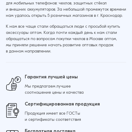
для мобильных телефонов: чехлов, защитных стёкол
Чехол для iPhone 13 Pro Max Перо
и внешних аккумуляторов. За небольшой промежуток времени
пластик+силикон (Перламутровый)
Добавить в корзину
нам удалось открыть 5 розничных магазинов в г. Краснодар.
179 ₽
К нам все чаще стали обращаться люди с просьбой купить
аксессуары оптом. Когда почти каждый день к нам стали
обращаться по вопросам покупки чехлов в Москве оптом,
Чехол для iPhone 15 Перо пластик+силикон
мы приняли решение начать развитие оптовых продаж
(Перламутровый)
Добавить в корзину
в данном направлении.
128 ₽
180 ₽
Гарантия лучшей цены
Мы предлагаем лучшее
Добавить в корзину
соотношение цены и качества
Сертифицированная продукция
Продукция имеет все ГОСТы
и сертификаты соответствия
Бесплатная доставка