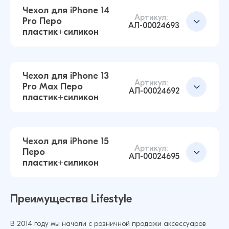
Чехол для iPhone 14
Артикул:
Pro Перо
АЛ-00024693
пластик+силикон
Чехол для iPhone 16 Перо пластик+силикон
(Перламутровый)
128 ₽
Чехол для iPhone 13
180 ₽
Артикул:
Pro Max Перо
АЛ-00024692
пластик+силикон
Чехол для iPhone 16 Pro Max Перо
пластик+силикон (Перламутровый)
Добавить в корзину
129 ₽
Чехол для iPhone 15
180 ₽
Артикул:
Перо
АЛ-00024695
пластик+силикон
Чехол для iPhone 14 Pro Перо
пластик+силикон (Перламутровый)
Добавить в корзину
Преимущества Lifestyle
179 ₽
В 2014 году мы начали с розничной продажи аксессуаров