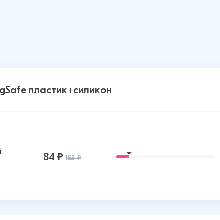
agSafe пластик+силикон
й
84 ₽
155 ₽