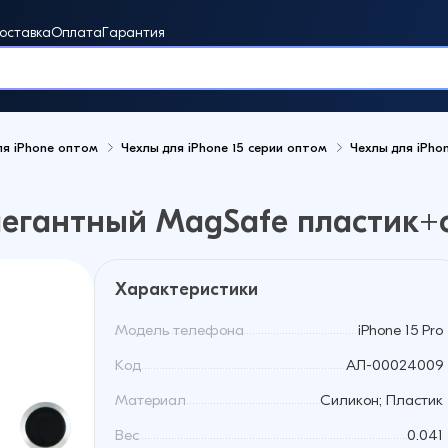
оставка
Оплата
Гарантия
ля iPhone оптом
Чехлы для iPhone 15 серии оптом
Чехлы для iPho
винки
Элегантный MagSafe пластик+
Характеристики
Модель телефона
iPhone 15 Pro
Код
АЛ-00024009
Материал
Cиликон; Пластик
Вес
0.041