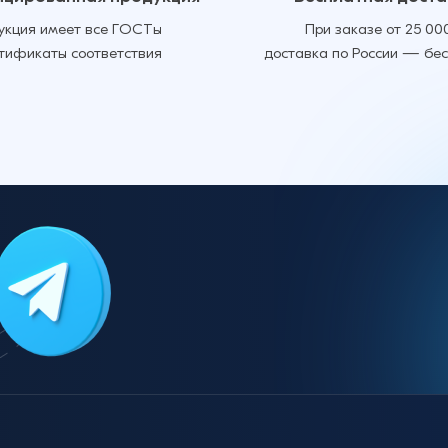
укция имеет все ГОСТы
При заказе от 25 00
ртификаты соответствия
доставка по России — бе