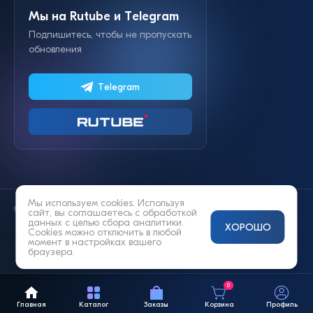
Мы на Rutube и Telegram
Подпишитесь, чтобы не пропускать
обновления
Telegram
Мы используем cookies. Используя
© 2014—2026 «Lifestyle»
сайт, вы соглашаетесь с
обработкой
данных
с целью сбора аналитики.
ХОРОШО
Cookies можно отключить в любой
момент в настройках вашего
браузера.
0
Главная
Каталог
Заказы
Корзина
Профиль