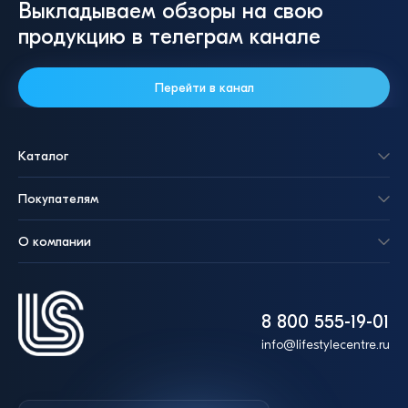
Выкладываем обзоры на свою
(Цветы)
Добавить в корзину
продукцию в телеграм канале
190 ₽
Перейти в канал
Добавить в корзину
Каталог
Покупателям
О компании
8 800 555-19-01
info@lifestylecentre.ru