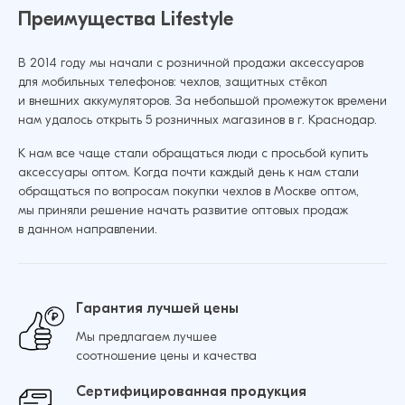
Преимущества Lifestyle
(Листья)
Добавить в корзину
190 ₽
Чехол для iPhone 15 Pro Max Сад
В 2014 году мы начали с розничной продажи аксессуаров
пластик+силикон (Листья)
для мобильных телефонов: чехлов, защитных стёкол
и внешних аккумуляторов. За небольшой промежуток времени
190 ₽
Чехол для iPhone 16 Pro Max Сад
нам удалось открыть 5 розничных магазинов в г. Краснодар.
пластик+силикон (Краски)
Добавить в корзину
К нам все чаще стали обращаться люди с просьбой купить
190 ₽
Чехол для iPhone 16 Plus Сад пластик+силикон
аксессуары оптом. Когда почти каждый день к нам стали
(Краски)
Добавить в корзину
обращаться по вопросам покупки чехлов в Москве оптом,
Чехол для iPhone 16 Сад пластик+силикон
мы приняли решение начать развитие оптовых продаж
190 ₽
(Краски)
в данном направлении.
Добавить в корзину
190 ₽
Чехол для iPhone 15 Pro Сад пластик+силикон
(Краски)
Добавить в корзину
Гарантия лучшей цены
190 ₽
Мы предлагаем лучшее
Добавить в корзину
соотношение цены и качества
Сертифицированная продукция
Чехол для iPhone 16 Pro Сад пластик+силикон