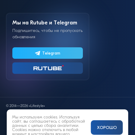
Мы на Rutube и Telegram
Подпишитесь, чтобы не пропускать
обновления
Telegram
© 2014—2026 «Lifestyle»
Мы используем cookies. Используя
сайт, вы соглашаетесь с
обработкой
данных
с целью сбора аналитики.
ХОРОШО
Cookies можно отключить в любой
момент в настройках вашего