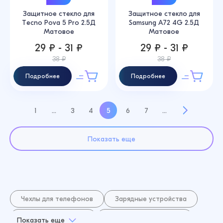
Защитное стекло для
Защитное стекло для
Tecno Pova 5 Pro 2.5Д
Samsung A72 4G 2.5Д
Матовое
Матовое
29 ₽ - 31 ₽
29 ₽ - 31 ₽
38 ₽
38 ₽
Подробнее
Подробнее
1
...
3
4
5
6
7
...
Показать еще
Чехлы для телефонов
Зарядные устройства
Кабель для зарядки
Плоттер и аксессуары
Показать еще