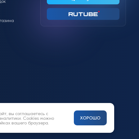
док
газина
айт, вы соглашаетесь с
аналитики. Cookies можно
ХОРОШО
ойках вашего браузера.