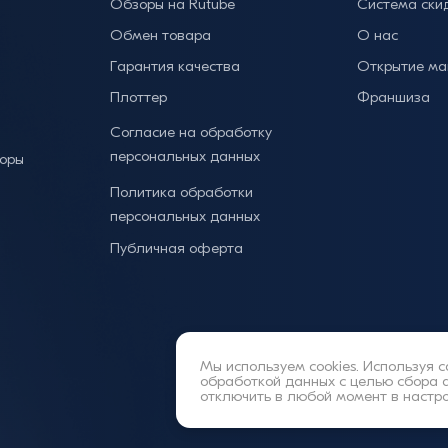
Обзоры на Rutube
Система ски
Обмен товара
О нас
Гарантия качества
Открытие ма
Плоттер
Франшиза
Согласие на обработку
персональных данных
торы
Политика обработки
персональных данных
Публичная оферта
Мы используем cookies. Используя с
обработкой данных
с целью сбора 
отключить в любой момент в настр