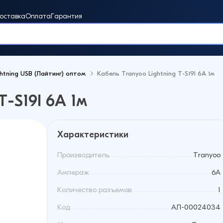
оставка
Оплата
Гарантия
htning USB (Лайтинг) оптом
Кабель Tranyoo Lightning T-S19I 6A 1м
винки
T-S19I 6A 1м
Характеристики
Производитель
Tranyoo
Ампераж
6A
Количество разъемов
1
Код
АЛ-00024034