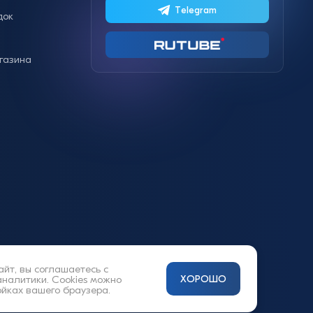
Telegram
док
газина
айт, вы соглашаетесь с
аналитики. Cookies можно
ХОРОШО
ойках вашего браузера.