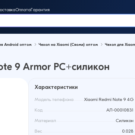
оставка
Оплата
Гарантия
ля Android оптом
Чехол на Xiaomi (Сяоми) оптом
Чехол для Xiao
винки
ote 9 Armor PC+силикон
Характеристики
Модель телефона
Xiaomi Redmi Note 9 4G
Код
АЛ-00010831
Материал
Cиликон
Вес
0.028