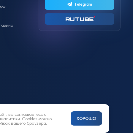
Telegram
док
газина
айт, вы соглашаетесь с
аналитики. Cookies можно
ХОРОШО
ойках вашего браузера.