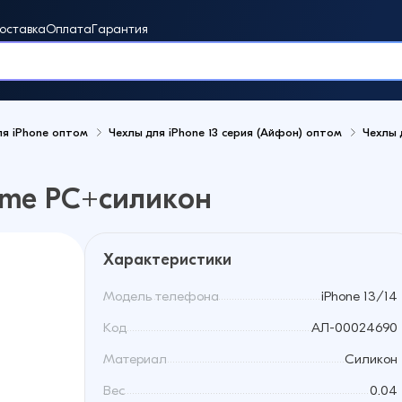
оставка
Оплата
Гарантия
ля iPhone оптом
Чехлы для iPhone 13 серия (Айфон) оптом
Чехлы 
винки
lume PC+силикон
Характеристики
Модель телефона
iPhone 13/14
Код
АЛ-00024690
Материал
Cиликон
Вес
0.04