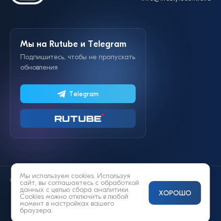
Мы на Rutube и Telegram
Подпишитесь, чтобы не пропускать
обновления
Telegram
Мы используем cookies. Используя
© 2014—2026 «Lifestyle»
сайт, вы соглашаетесь с
обработкой
данных
с целью сбора аналитики.
ХОРОШО
Cookies можно отключить в любой
момент в настройках вашего
браузера.