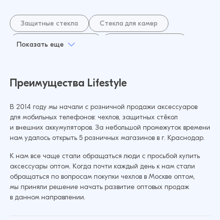
Защитные стекла
Стекла для камер
Зарядные устройства
Кабель для зарядки
Показать еще
Плоттер и аксессуары
Защитные пленки
Аксессуары для смарт часов
Преимущества Lifestyle
Внешний аккумулятор
Bluetooth-колонки
В 2014 году мы начали с розничной продажи аксессуаров
USB-флешки
для мобильных телефонов: чехлов, защитных стёкол
и внешних аккумуляторов. За небольшой промежуток времени
нам удалось открыть 5 розничных магазинов в г. Краснодар.
К нам все чаще стали обращаться люди с просьбой купить
аксессуары оптом. Когда почти каждый день к нам стали
обращаться по вопросам покупки чехлов в Москве оптом,
мы приняли решение начать развитие оптовых продаж
в данном направлении.