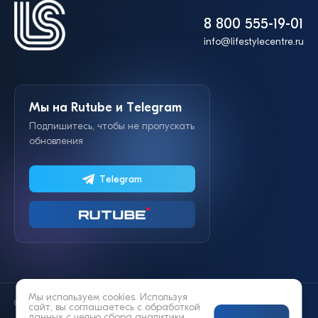
8 800 555-19-01
info@lifestylecentre.ru
Мы на Rutube и Telegram
Подпишитесь, чтобы не пропускать
обновления
Telegram
Мы используем cookies. Используя
© 2014—2026 «Lifestyle»
сайт, вы соглашаетесь с
обработкой
данных
с целью сбора аналитики.