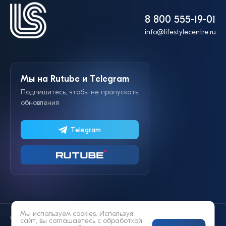
8 800 555-19-01
info@lifestylecentre.ru
Мы на Rutube и Telegram
Подпишитесь, чтобы не пропускать
обновления
Telegram
Мы используем cookies. Используя
© 2014—2026 «Lifestyle»
сайт, вы соглашаетесь с
обработкой