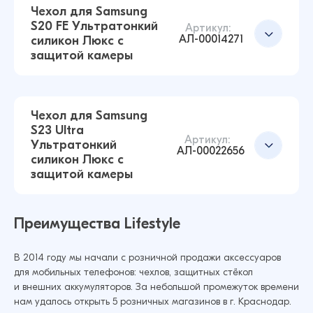
Чехол для Samsung
S20 FE Ультратонкий
Артикул:
АЛ-00014271
силикон Люкс с
Чехол для Samsung A32 4G Ультратонкий
Добавить в корзину
защитой камеры
силикон Premium с защитой камеры
(Прозрачный)
43 ₽
42 ₽
Чехол для Samsung
S23 Ultra
Артикул:
Ультратонкий
Чехол для Samsung S21 Ультратонкий силикон
АЛ-00022656
силикон Люкс с
Люкс с защитой камеры (Прозрачный)
Добавить в корзину
защитой камеры
43 ₽
38 ₽
Преимущества Lifestyle
Чехол для Samsung S20 FE Ультратонкий
Добавить в корзину
В 2014 году мы начали с розничной продажи аксессуаров
силикон Люкс с защитой камеры
для мобильных телефонов: чехлов, защитных стёкол
(Прозрачный)
и внешних аккумуляторов. За небольшой промежуток времени
нам удалось открыть 5 розничных магазинов в г. Краснодар.
43 ₽
38 ₽