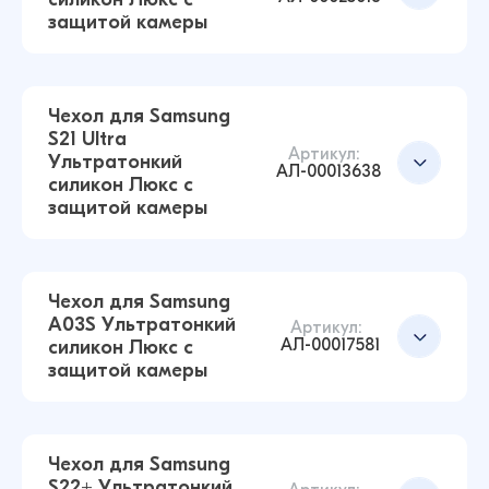
Чехол для Samsung A52 Ультратонкий силикон
защитой камеры
Люкс с защитой камеры (Прозрачный)
Добавить в корзину
43 ₽
38 ₽
Чехол для Samsung
S21 Ultra
Артикул:
Ультратонкий
Чехол для Samsung S23 Ультратонкий силикон
Добавить в корзину
АЛ-00013638
силикон Люкс с
Люкс с защитой камеры (Прозрачный)
защитой камеры
43 ₽
38 ₽
Чехол для Samsung
A03S Ультратонкий
Чехол для Samsung S26 Ультратонкий силикон
Артикул:
Добавить в корзину
АЛ-00017581
силикон Люкс с
Люкс с защитой камеры (Прозрачный)
защитой камеры
43 ₽
Чехол для Samsung
S22+ Ультратонкий