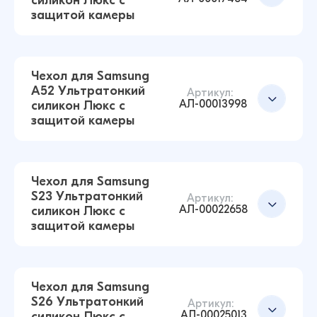
силикон Люкс с
Чехол для Samsung S25 Ultra Ультратонкий
Добавить в корзину
защитой камеры
силикон Люкс с защитой камеры
(Прозрачный)
43 ₽
Чехол для Samsung
A52 Ультратонкий
Артикул:
АЛ-00013998
силикон Люкс с
Чехол для Samsung S22 Ультратонкий силикон
защитой камеры
Люкс с защитой камеры (Прозрачный)
Добавить в корзину
43 ₽
42 ₽
Чехол для Samsung
S23 Ультратонкий
Артикул:
АЛ-00022658
силикон Люкс с
Чехол для Samsung S21+ Ультратонкий
Добавить в корзину
защитой камеры
силикон Люкс с защитой камеры
(Прозрачный)
43 ₽
42 ₽
Чехол для Samsung
S26 Ультратонкий
Артикул:
АЛ-00025013
силикон Люкс с