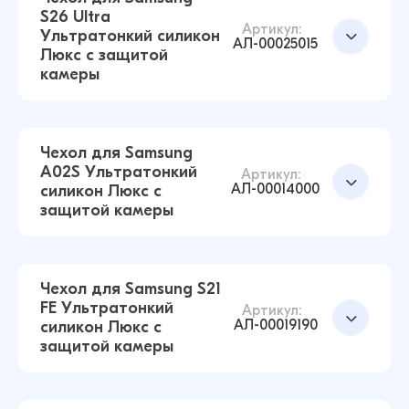
S26 Ultra
Артикул:
Ультратонкий силикон
Чехол для Samsung S22 Ultra Ультратонкий
Добавить в корзину
АЛ-00025015
Люкс с защитой
силикон Люкс с защитой камеры
камеры
(Прозрачный)
43 ₽
42 ₽
Чехол для Samsung
A02S Ультратонкий
Чехол для Samsung A13 4G Ультратонкий
Артикул:
АЛ-00014000
силикон Люкс с
силикон Люкс с защитой камеры
Добавить в корзину
защитой камеры
(Прозрачный)
43 ₽
17 ₽
Чехол для Samsung S21
FE Ультратонкий
Артикул:
АЛ-00019190
силикон Люкс с
Чехол для Samsung S26 Ultra Ультратонкий
Добавить в корзину
защитой камеры
силикон Люкс с защитой камеры
(Прозрачный)
43 ₽