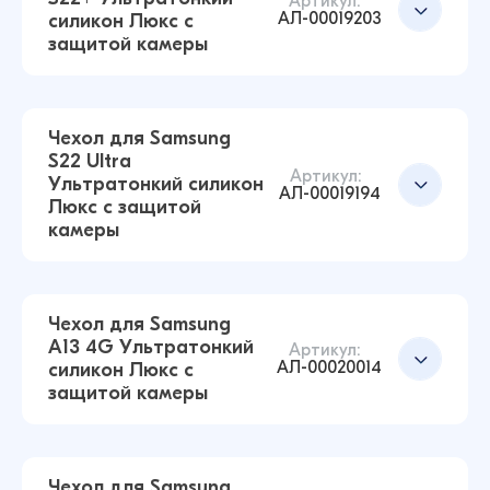
Артикул:
Добавить в корзину
АЛ-00019203
силикон Люкс с
Чехол для Samsung S21 Ultra Ультратонкий
защитой камеры
силикон Люкс с защитой камеры
(Прозрачный)
43 ₽
38 ₽
Чехол для Samsung
S22 Ultra
Артикул:
Ультратонкий силикон
Чехол для Samsung A03S Ультратонкий
АЛ-00019194
Люкс с защитой
силикон Люкс с защитой камеры
Добавить в корзину
камеры
(Прозрачный)
43 ₽
17 ₽
Чехол для Samsung
A13 4G Ультратонкий
Чехол для Samsung S22+ Ультратонкий
Артикул:
АЛ-00020014
силикон Люкс с
силикон Люкс с защитой камеры
Добавить в корзину
защитой камеры
(Прозрачный)
43 ₽
38 ₽
Чехол для Samsung