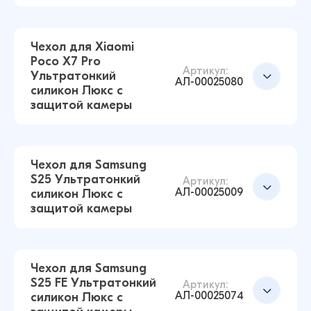
Чехол для Xiaomi
Poco X7 Pro
Артикул:
Ультратонкий
АЛ-00025080
силикон Люкс с
защитой камеры
Чехол для Samsung
S25 Ультратонкий
Чехол для Xiaomi Redmi Note 15 Ультратонкий
Артикул:
АЛ-00025009
силикон Люкс с
силикон Люкс с защитой камеры
защитой камеры
(Прозрачный)
43 ₽
Чехол для Samsung
S25 FE Ультратонкий
Артикул:
АЛ-00025074
силикон Люкс с
Чехол для Xiaomi Poco X7 Pro Ультратонкий
Добавить в корзину