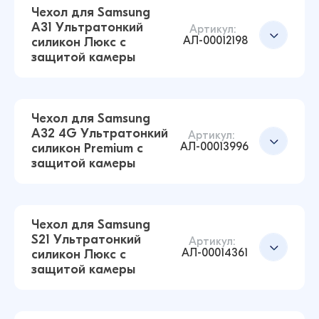
Чехол для Samsung
A31 Ультратонкий
Артикул:
АЛ-00012198
силикон Люкс с
Чехол для Samsung A02S Ультратонкий
защитой камеры
силикон Люкс с защитой камеры
Добавить в корзину
(Прозрачный)
43 ₽
17 ₽
Чехол для Samsung
A32 4G Ультратонкий
Артикул:
АЛ-00013996
силикон Premium с
Чехол для Samsung S21 FE Ультратонкий
защитой камеры
силикон Люкс с защитой камеры
Добавить в корзину
(Прозрачный)
43 ₽
38 ₽
Чехол для Samsung
S21 Ультратонкий
Артикул:
АЛ-00014361
силикон Люкс с
Чехол для Samsung A31 Ультратонкий силикон
защитой камеры
Люкс с защитой камеры (Прозрачный)
Добавить в корзину
43 ₽
42 ₽