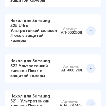
защитой камеры
силикон Люкс с защитой камеры
(Прозрачный)
43 ₽
Чехол для Samsung
S25 Ultra
Артикул:
Ультратонкий силикон
Чехол для Samsung S25 Ультратонкий силикон
АЛ-00025011
Люкс с защитой
Люкс с защитой камеры (Прозрачный)
Добавить в корзину
камеры
43 ₽
Чехол для Samsung
S22 Ультратонкий
Чехол для Samsung S25 FE Ультратонкий
Артикул:
Добавить в корзину
АЛ-00019191
силикон Люкс с
силикон Люкс с защитой камеры
защитой камеры
(Прозрачный)
43 ₽
Чехол для Samsung
S21+ Ультратонкий
Артикул:
АЛ-00017464